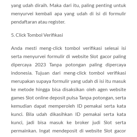
yang udah diraih. Maka dari itu, paling penting untuk
menyurvei kembali apa yang udah di isi di formulir
pendaftaran atau register.
5. Click Tombol Verifikasi
Anda mesti meng-click tombol verifikasi selesai isi
serta menyurvei formulir di website Slot gacor paling
dipercaya 2023 Tanpa potongan paling dipercaya
indonesia. Tujuan dari meng-click tombol verifikasi
merupakan supaya formulir yang udah di isi itu masuk
ke metode hingga bisa disaksikan oleh agen website
games Slot online deposit pulsa Tanpa potongan, serta
kemudian dapat memperoleh ID pemakai serta kata
kunci. Bila udah dikasihkan ID pemakai serta kata
kunci, jadi bisa masuk ke broker judi Slot serta
permainkan. Ingat mendeposit di website Slot gacor