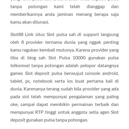
tanpa potongan kami telah dianggap dan
memberikannya anda jaminan menang berapa saja
kamu akan dilunasi.
Slot88 Link situs Slot pulsa sah di support langsung
oleh 8 provider ternama dunia yang nggak penting
kamu ragukan kembali mutunya. Karena provider yang
tiba di blog sah Slot Pulsa 10000 gunakan pulsa
telkomsel tanpa potongan adalah pelopor datangnya
games Slot deposit pulsa berwujud console android,
tablet, pc, notebook serta ios buat pertama kali di
dunia. Karenanya terang sudah bila provider yang ada
pada sini telah mempunyai pengalaman yang paling
oke, sampai dapat membikin permainan terbaik dan
mempunyai RTP tinggi untuk anggota setia agen Slot
deposit gunakan pulsa tanpa potongan.