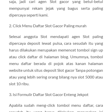
saja, jadi cari agen Slot gacor yang betul-betul
mempunyai rekam jejak yang bagus serta paling
dipercaya seperti kami.
2. Click Menu Daftar Slot Gacor Paling murah
Selesai anggota Slot mendapati agen Slot paling
dipercaya deposit lewat pulsa, cara sesudah itu yang
harus dilakukan merupakan memencet tombol sign up
atau click daftar di halaman blog. Umumnya, tombol
menu daftar berada di pojok atas kanan halaman
website untuk situs deposit Slot gacor Tanpa potongan
atau yang lebih sering orang bilang nya slot 5000 atau
slot 10 ribu.
3. Isi Formulir Daftar Slot Gacor Enteng Jekpot
Apabila sudah meng-click tombol menu daftar, cara
sesudah itu yang harus dilakukan merupakan isi