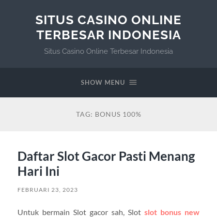
SITUS CASINO ONLINE
TERBESAR INDONESIA
Situs Casino Online Terbesar Indonesia
SHOW MENU
TAG:
BONUS 100%
Daftar Slot Gacor Pasti Menang
Hari Ini
FEBRUARI 23, 2023
Untuk bermain Slot gacor sah, Slot
slot bonus new