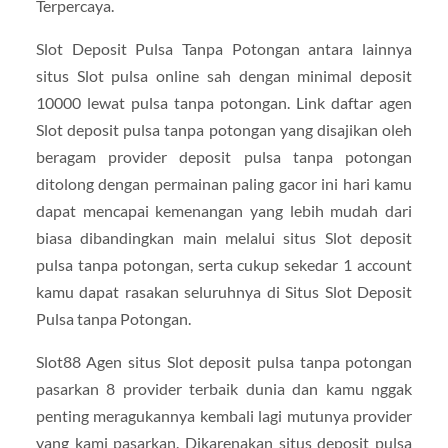
Terpercaya.
Slot Deposit Pulsa Tanpa Potongan antara lainnya
situs Slot pulsa online sah dengan minimal deposit
10000 lewat pulsa tanpa potongan. Link daftar agen
Slot deposit pulsa tanpa potongan yang disajikan oleh
beragam provider deposit pulsa tanpa potongan
ditolong dengan permainan paling gacor ini hari kamu
dapat mencapai kemenangan yang lebih mudah dari
biasa dibandingkan main melalui situs Slot deposit
pulsa tanpa potongan, serta cukup sekedar 1 account
kamu dapat rasakan seluruhnya di Situs Slot Deposit
Pulsa tanpa Potongan.
Slot88 Agen situs Slot deposit pulsa tanpa potongan
pasarkan 8 provider terbaik dunia dan kamu nggak
penting meragukannya kembali lagi mutunya provider
yang kami pasarkan. Dikarenakan situs deposit pulsa