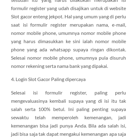
formulir register yang udah disajikan untuk di website
Slot gacor enteng jekpot. Hal yang umum yang di perlu
saat isi formulir register merupakan nama, e-mail,
nomor mobile phone, umumnya nomor mobile phone
yang harus dimasukkan ke sini ialah nomor mobile
phone yang ada whatsapp supaya ringan dikontak.
Selesai nomor mobile phone, umumnya pula disuruh
nomor rekening serta nama bank yang dipakai.
4. Login Slot Gacor Paling dipercaya
Selesai isi formulir register, paling perlu
mengevaluasinya kembali supaya yang di isi itu tak
salah serta 100% betul. Ini paling penting supaya
sewaktu telah memperoleh kemenangan, jadi
kemenangan bisa jadi punya Anda. Bila ada salah isi,
jadi bisa saja tak dapat mengakui kemenangan apa saja