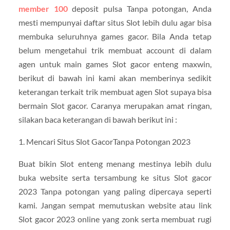
member 100
deposit pulsa Tanpa potongan, Anda
mesti mempunyai daftar situs Slot lebih dulu agar bisa
membuka seluruhnya games gacor. Bila Anda tetap
belum mengetahui trik membuat account di dalam
agen untuk main games Slot gacor enteng maxwin,
berikut di bawah ini kami akan memberinya sedikit
keterangan terkait trik membuat agen Slot supaya bisa
bermain Slot gacor. Caranya merupakan amat ringan,
silakan baca keterangan di bawah berikut ini :
1. Mencari Situs Slot GacorTanpa Potongan 2023
Buat bikin Slot enteng menang mestinya lebih dulu
buka website serta tersambung ke situs Slot gacor
2023 Tanpa potongan yang paling dipercaya seperti
kami. Jangan sempat memutuskan website atau link
Slot gacor 2023 online yang zonk serta membuat rugi