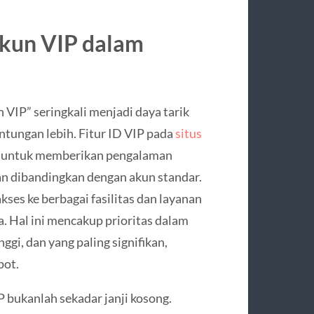
kun VIP dalam
n VIP” seringkali menjadi daya tarik
ntungan lebih. Fitur ID VIP pada
situs
us untuk memberikan pengalaman
an dibandingkan dengan akun standar.
ses ke berbagai fasilitas dan layanan
. Hal ini mencakup prioritas dalam
ggi, dan yang paling signifikan,
pot.
P bukanlah sekadar janji kosong.