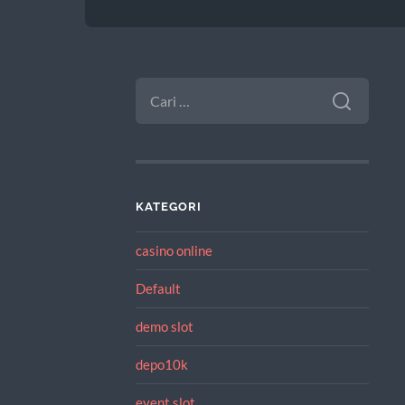
CARI
UNTUK:
KATEGORI
casino online
Default
demo slot
depo10k
event slot