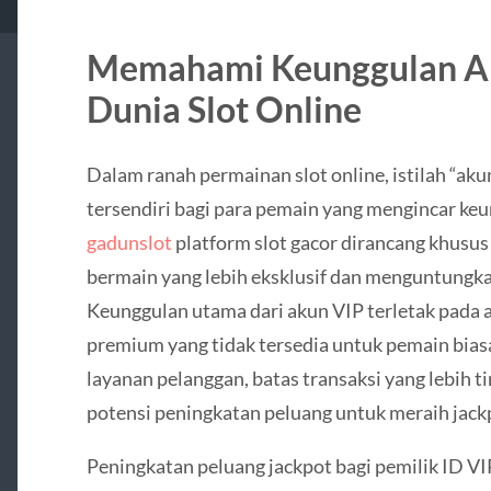
Memahami Keunggulan A
Dunia Slot Online
Dalam ranah permainan slot online, istilah “aku
tersendiri bagi para pemain yang mengincar keu
gadunslot
platform slot gacor dirancang khus
bermain yang lebih eksklusif dan menguntungk
Keunggulan utama dari akun VIP terletak pada ak
premium yang tidak tersedia untuk pemain biasa
layanan pelanggan, batas transaksi yang lebih tin
potensi peningkatan peluang untuk meraih jack
Peningkatan peluang jackpot bagi pemilik ID VI