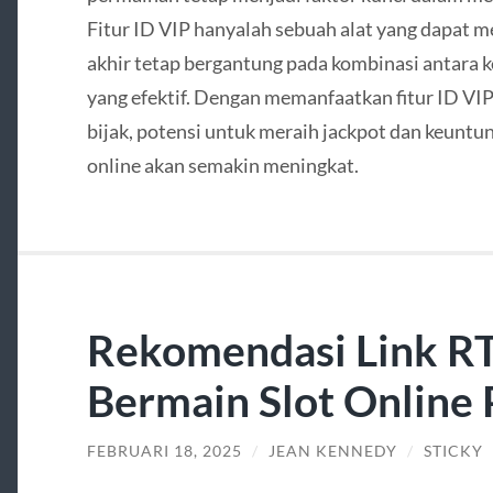
Fitur ID VIP hanyalah sebuah alat yang dapat 
akhir tetap bergantung pada kombinasi antara 
yang efektif. Dengan memanfaatkan fitur ID VIP
bijak, potensi untuk meraih jackpot dan keuntu
online akan semakin meningkat.
Rekomendasi Link RT
Bermain Slot Online 
FEBRUARI 18, 2025
/
JEAN KENNEDY
/
STICKY