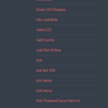
Gates Of Olympus
Info Judi Bola
Joker123
Judi Casino
Judi Slot Online
slot
slot bet 100
slot demo
slot nexus
Slot Thailand Gacor Hari Ini