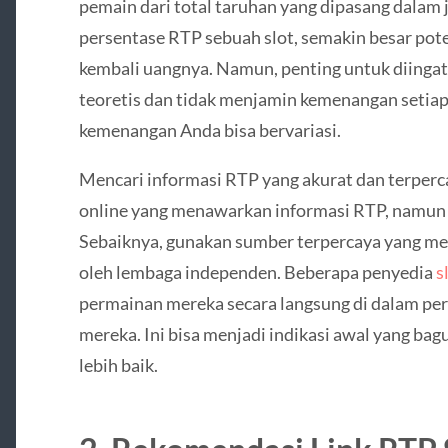
pemain dari total taruhan yang dipasang dalam 
persentase RTP sebuah slot, semakin besar po
kembali uangnya. Namun, penting untuk diinga
teoretis dan tidak menjamin kemenangan setiap 
kemenangan Anda bisa bervariasi.
Mencari informasi RTP yang akurat dan terperca
online yang menawarkan informasi RTP, namun 
Sebaiknya, gunakan sumber terpercaya yang men
oleh lembaga independen. Beberapa penyedia
s
permainan mereka secara langsung di dalam pe
mereka. Ini bisa menjadi indikasi awal yang ba
lebih baik.