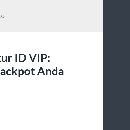
LOT
ur ID VIP:
Jackpot Anda