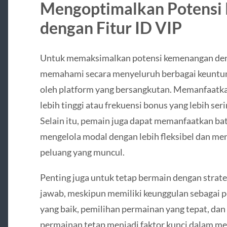
Mengoptimalkan Potensi
dengan Fitur ID VIP
Untuk memaksimalkan potensi kemenangan denga
memahami secara menyeluruh berbagai keuntung
oleh platform yang bersangkutan. Memanfaatk
lebih tinggi atau frekuensi bonus yang lebih ser
Selain itu, pemain juga dapat memanfaatkan bata
mengelola modal dengan lebih fleksibel dan me
peluang yang muncul.
Penting juga untuk tetap bermain dengan strat
jawab, meskipun memiliki keunggulan sebagai p
yang baik, pemilihan permainan yang tepat, 
permainan tetap menjadi faktor kunci dalam me