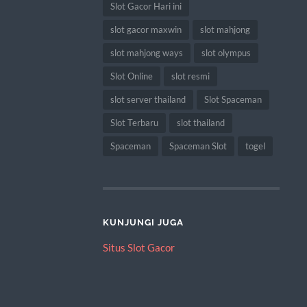
Slot Gacor Hari ini
slot gacor maxwin
slot mahjong
slot mahjong ways
slot olympus
Slot Online
slot resmi
slot server thailand
Slot Spaceman
Slot Terbaru
slot thailand
Spaceman
Spaceman Slot
togel
KUNJUNGI JUGA
Situs Slot Gacor