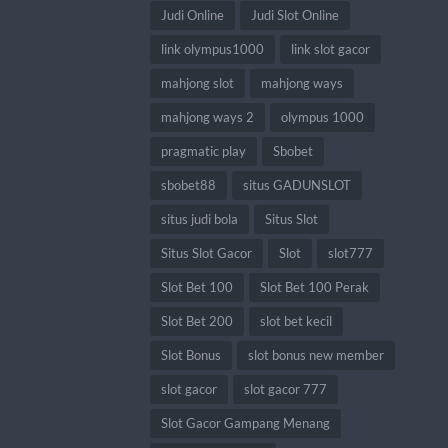
Judi Online
Judi Slot Online
link olympus1000
link slot gacor
mahjong slot
mahjong ways
mahjong ways 2
olympus 1000
pragmatic play
Sbobet
sbobet88
situs GADUNSLOT
situs judi bola
Situs Slot
Situs Slot Gacor
Slot
slot777
Slot Bet 100
Slot Bet 100 Perak
Slot Bet 200
slot bet kecil
Slot Bonus
slot bonus new member
slot gacor
slot gacor 777
Slot Gacor Gampang Menang