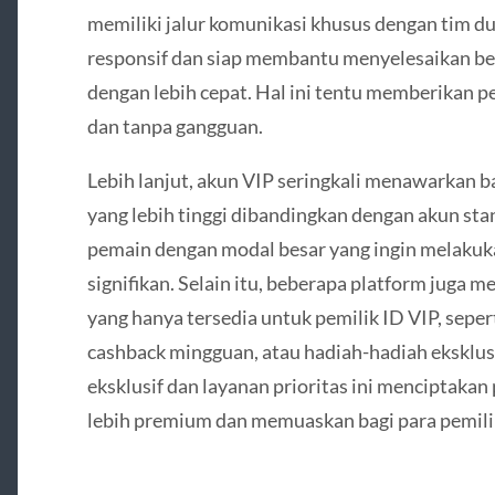
memiliki jalur komunikasi khusus dengan tim d
responsif dan siap membantu menyelesaikan be
dengan lebih cepat. Hal ini tentu memberikan p
dan tanpa gangguan.
Lebih lanjut, akun VIP seringkali menawarkan b
yang lebih tinggi dibandingkan dengan akun sta
pemain dengan modal besar yang ingin melakuk
signifikan. Selain itu, beberapa platform juga
yang hanya tersedia untuk pemilik ID VIP, sepert
cashback mingguan, atau hadiah-hadiah eksklusif
eksklusif dan layanan prioritas ini menciptaka
lebih premium dan memuaskan bagi para pemilik