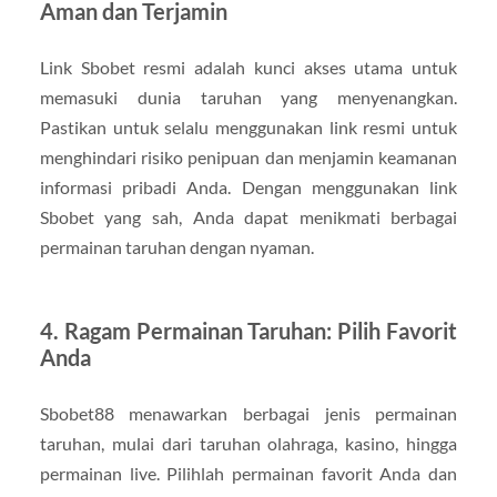
Aman dan Terjamin
Link Sbobet resmi adalah kunci akses utama untuk
memasuki dunia taruhan yang menyenangkan.
Pastikan untuk selalu menggunakan link resmi untuk
menghindari risiko penipuan dan menjamin keamanan
informasi pribadi Anda. Dengan menggunakan link
Sbobet yang sah, Anda dapat menikmati berbagai
permainan taruhan dengan nyaman.
4. Ragam Permainan Taruhan: Pilih Favorit
Anda
Sbobet88 menawarkan berbagai jenis permainan
taruhan, mulai dari taruhan olahraga, kasino, hingga
permainan live. Pilihlah permainan favorit Anda dan