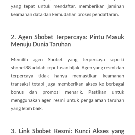
yang tepat untuk mendaftar, memberikan jaminan
keamanan data dan kemudahan proses pendaftaran.
2. Agen Sbobet Terpercaya: Pintu Masuk
Menuju Dunia Taruhan
Memilih agen Sbobet yang terpercaya seperti
sbobet88 adalah keputusan bijak. Agen yang resmi dan
terpercaya tidak hanya memastikan keamanan
transaksi tetapi juga memberikan akses ke berbagai
bonus dan promosi menarik. Pastikan untuk
menggunakan agen resmi untuk pengalaman taruhan
yang lebih baik.
3. Link Sbobet Resmi: Kunci Akses yang