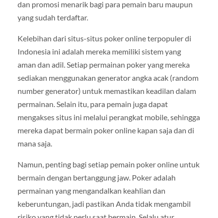
dan promosi menarik bagi para pemain baru maupun
yang sudah terdaftar.
Kelebihan dari situs-situs poker online terpopuler di
Indonesia ini adalah mereka memiliki sistem yang
aman dan adil. Setiap permainan poker yang mereka
sediakan menggunakan generator angka acak (random
number generator) untuk memastikan keadilan dalam
permainan. Selain itu, para pemain juga dapat
mengakses situs ini melalui perangkat mobile, sehingga
mereka dapat bermain poker online kapan saja dan di
mana saja.
Namun, penting bagi setiap pemain poker online untuk
bermain dengan bertanggung jaw. Poker adalah
permainan yang mengandalkan keahlian dan
keberuntungan, jadi pastikan Anda tidak mengambil
risiko yang tidak perlu saat bermain. Selalu atur