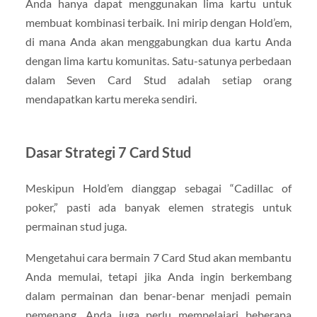
Anda hanya dapat menggunakan lima kartu untuk
membuat kombinasi terbaik. Ini mirip dengan Hold’em,
di mana Anda akan menggabungkan dua kartu Anda
dengan lima kartu komunitas. Satu-satunya perbedaan
dalam Seven Card Stud adalah setiap orang
mendapatkan kartu mereka sendiri.
Dasar Strategi 7 Card Stud
Meskipun Hold’em dianggap sebagai “Cadillac of
poker,” pasti ada banyak elemen strategis untuk
permainan stud juga.
Mengetahui cara bermain 7 Card Stud akan membantu
Anda memulai, tetapi jika Anda ingin berkembang
dalam permainan dan benar-benar menjadi pemain
pemenang, Anda juga perlu mempelajari beberapa