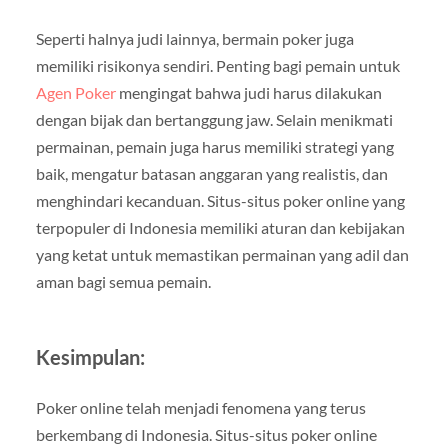
Seperti halnya judi lainnya, bermain poker juga
memiliki risikonya sendiri. Penting bagi pemain untuk
Agen Poker
mengingat bahwa judi harus dilakukan
dengan bijak dan bertanggung jaw. Selain menikmati
permainan, pemain juga harus memiliki strategi yang
baik, mengatur batasan anggaran yang realistis, dan
menghindari kecanduan. Situs-situs poker online yang
terpopuler di Indonesia memiliki aturan dan kebijakan
yang ketat untuk memastikan permainan yang adil dan
aman bagi semua pemain.
Kesimpulan:
Poker online telah menjadi fenomena yang terus
berkembang di Indonesia. Situs-situs poker online