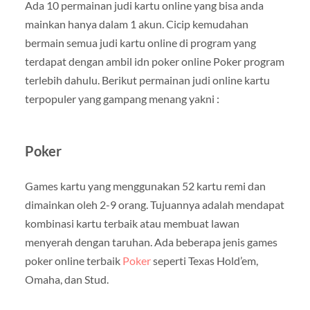
Ada 10 permainan judi kartu online yang bisa anda
mainkan hanya dalam 1 akun. Cicip kemudahan
bermain semua judi kartu online di program yang
terdapat dengan ambil idn poker online Poker program
terlebih dahulu. Berikut permainan judi online kartu
terpopuler yang gampang menang yakni :
Poker
Games kartu yang menggunakan 52 kartu remi dan
dimainkan oleh 2-9 orang. Tujuannya adalah mendapat
kombinasi kartu terbaik atau membuat lawan
menyerah dengan taruhan. Ada beberapa jenis games
poker online terbaik
Poker
seperti Texas Hold’em,
Omaha, dan Stud.