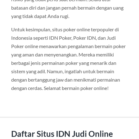
batasan diri dan jangan pernah bermain dengan uang
yang tidak dapat Anda rugi.
Untuk kesimpulan, situs poker online terpopuler di
Indonesia seperti IDN Poker, Poker IDN, dan Judi
Poker online menawarkan pengalaman bermain poker
yang aman dan menyenangkan. Mereka memiliki
berbagai jenis permainan poker yang menarik dan
sistem yang adil. Namun, ingatlah untuk bermain
dengan bertanggung jaw dan menikmati permainan
dengan cerdas. Selamat bermain poker online!
Daftar Situs IDN Judi Online