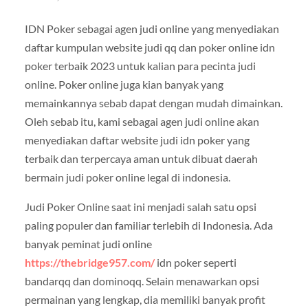
IDN Poker sebagai agen judi online yang menyediakan
daftar kumpulan website judi qq dan poker online idn
poker terbaik 2023 untuk kalian para pecinta judi
online. Poker online juga kian banyak yang
memainkannya sebab dapat dengan mudah dimainkan.
Oleh sebab itu, kami sebagai agen judi online akan
menyediakan daftar website judi idn poker yang
terbaik dan terpercaya aman untuk dibuat daerah
bermain judi poker online legal di indonesia.
Judi Poker Online saat ini menjadi salah satu opsi
paling populer dan familiar terlebih di Indonesia. Ada
banyak peminat judi online
https://thebridge957.com/
idn poker seperti
bandarqq dan dominoqq. Selain menawarkan opsi
permainan yang lengkap, dia memiliki banyak profit