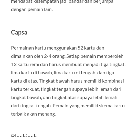
mendapat kesempatan jadi bandar dan berjumpa
dengan pemain lain.
Capsa
Permainan kartu menggunakan 52 kartu dan
dimainkan oleh 2-4 orang. Setiap pemain memperoleh
13 kartu remi dan harus membuat menjadi tiga tingkat:
lima kartu di bawah, lima kartu di tengah, dan tiga
kartu di atas. Tingkat bawah harus memiliki kombinasi
kartu terkuat, tingkat tengah supaya lebih lemah dari
tingkat bawah, dan tingkat atas supaya lebih lemah
dari tingkat tengah. Pemain yang memiliki skema kartu
terbaik akan menang.
Blackjack