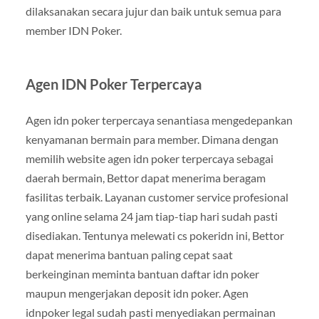
dilaksanakan secara jujur dan baik untuk semua para
member IDN Poker.
Agen IDN Poker Terpercaya
Agen idn poker terpercaya senantiasa mengedepankan
kenyamanan bermain para member. Dimana dengan
memilih website agen idn poker terpercaya sebagai
daerah bermain, Bettor dapat menerima beragam
fasilitas terbaik. Layanan customer service profesional
yang online selama 24 jam tiap-tiap hari sudah pasti
disediakan. Tentunya melewati cs pokeridn ini, Bettor
dapat menerima bantuan paling cepat saat
berkeinginan meminta bantuan daftar idn poker
maupun mengerjakan deposit idn poker. Agen
idnpoker legal sudah pasti menyediakan permainan