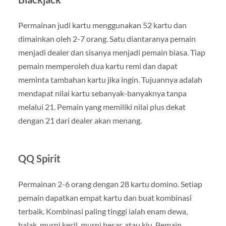
Permainan judi kartu menggunakan 52 kartu dan
dimainkan oleh 2-7 orang. Satu diantaranya pemain
menjadi dealer dan sisanya menjadi pemain biasa. Tiap
pemain memperoleh dua kartu remi dan dapat
meminta tambahan kartu jika ingin. Tujuannya adalah
mendapat nilai kartu sebanyak-banyaknya tanpa
melalui 21. Pemain yang memiliki nilai plus dekat
dengan 21 dari dealer akan menang.
QQ Spirit
Permainan 2-6 orang dengan 28 kartu domino. Setiap
pemain dapatkan empat kartu dan buat kombinasi
terbaik. Kombinasi paling tinggi ialah enam dewa,
balak, murni kecil, murni besar, atau kiu. Pemain