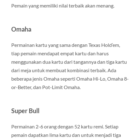
Pemain yang memiliki nilai terbaik akan menang.
Omaha
Permainan kartu yang sama dengan Texas Hold’em,
tiap pemain mendapat empat kartu dan harus
menggunakan dua kartu dari tangannya dan tiga kartu
dari meja untuk membuat kombinasi terbaik. Ada
beberapa jenis Omaha seperti Omaha Hi-Lo, Omaha 8-
or-Better, dan Pot-Limit Omaha.
Super Bull
Permainan 2-6 orang dengan 52 kartu remi. Setiap
pemain dapatkan lima kartu dan untuk menjadi tiga