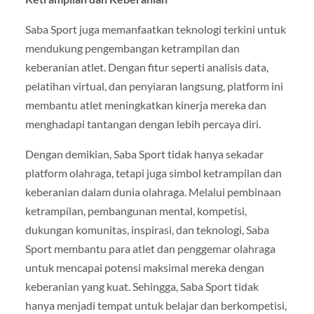
Saba Sport juga memanfaatkan teknologi terkini untuk
mendukung pengembangan ketrampilan dan
keberanian atlet. Dengan fitur seperti analisis data,
pelatihan virtual, dan penyiaran langsung, platform ini
membantu atlet meningkatkan kinerja mereka dan
menghadapi tantangan dengan lebih percaya diri.
Dengan demikian, Saba Sport tidak hanya sekadar
platform olahraga, tetapi juga simbol ketrampilan dan
keberanian dalam dunia olahraga. Melalui pembinaan
ketrampilan, pembangunan mental, kompetisi,
dukungan komunitas, inspirasi, dan teknologi, Saba
Sport membantu para atlet dan penggemar olahraga
untuk mencapai potensi maksimal mereka dengan
keberanian yang kuat. Sehingga, Saba Sport tidak
hanya menjadi tempat untuk belajar dan berkompetisi,