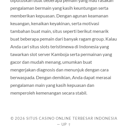
diputuskan buat beberapa pemain yang mau rasakan
pengalaman bermain yang kasih keuntungan serta
memberikan kepuasan. Dengan agunan keamanan
keuangan, kenaikan keyakinan, serta motivasi
tambahan buat main, situs seperti berikut menarik
buat beberapa pemain dari banyak ragam group. Kalau
Anda cari situs slots teristimewa di Indonesia yang
tawarkan slot server Kamboja serta permainan yang
gacor dan mudah menang, umumkan buat
mengerjakan diagnosis dan menunjuk dengan cara
berwaspada. Dengan demikian, Anda dapat merasai
pengalaman main yang kasih kepuasan dan
memperoleh kemenangan secara stabil.
© 2026
SITUS CASINO ONLINE TERBESAR INDONESIA
—
UP ↑