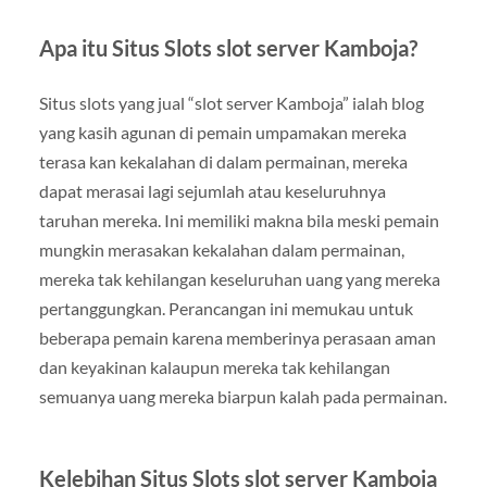
Apa itu Situs Slots slot server Kamboja?
Situs slots yang jual “slot server Kamboja” ialah blog
yang kasih agunan di pemain umpamakan mereka
terasa kan kekalahan di dalam permainan, mereka
dapat merasai lagi sejumlah atau keseluruhnya
taruhan mereka. Ini memiliki makna bila meski pemain
mungkin merasakan kekalahan dalam permainan,
mereka tak kehilangan keseluruhan uang yang mereka
pertanggungkan. Perancangan ini memukau untuk
beberapa pemain karena memberinya perasaan aman
dan keyakinan kalaupun mereka tak kehilangan
semuanya uang mereka biarpun kalah pada permainan.
Kelebihan Situs Slots slot server Kamboja