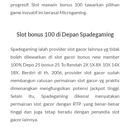
progresif. Slot maxwin bonus 100 tawarkan pilihan
game inovatif ini berasal Microgaming.
Slot bonus 100 di Depan Spadegaming
Spadegaming ialah provider slot gacor lainnya yg tidak
boleh dilewatkan di slot gacor bonus new member
100% Depo 25 bonus 25 To Rendah 2X 5X 8X 10X 14X
18X. Berdiri di th. 2006, provider slot gacor sudah
membangun ratusan permainan slot gacor yg praktis
dimenangkan mengfungsikan potensi jackpot tinggi.
Selain itu, Spadegaming dikenal menyatakan
permainan slot gacor dengan RTP yang benar-benar
tinggi dan juga tetap beradu dengan penyedia slot
gacor lainnya.