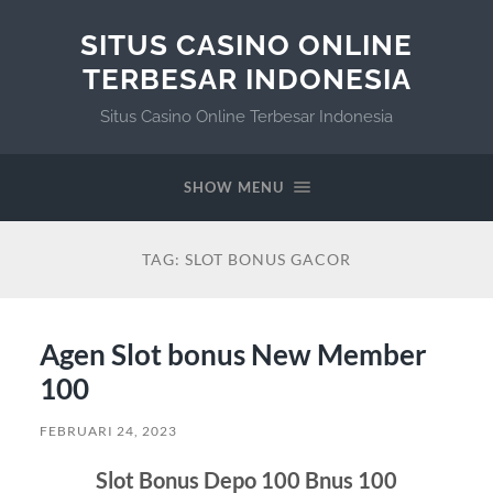
SITUS CASINO ONLINE
TERBESAR INDONESIA
Situs Casino Online Terbesar Indonesia
SHOW MENU
TAG:
SLOT BONUS GACOR
Agen Slot bonus New Member
100
FEBRUARI 24, 2023
Slot Bonus Depo 100 Bnus 100