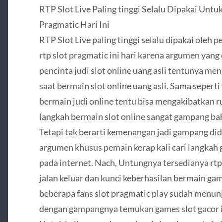
RTP Slot Live Paling tinggi Selalu Dipakai Untu
Pragmatic Hari Ini
RTP Slot Live paling tinggi selalu dipakai oleh 
rtp slot pragmatic ini hari karena argumen yan
pencinta judi slot online uang asli tentunya 
saat bermain slot online uang asli. Sama seperti
bermain judi online tentu bisa mengakibatkan r
langkah bermain slot online sangat gampang ba
Tetapi tak berarti kemenangan jadi gampang did
argumen khusus pemain kerap kali cari langkah
pada internet. Nach, Untungnya tersedianya rtp sl
jalan keluar dan kunci keberhasilan bermain ga
beberapa fans slot pragmatic play sudah menun
dengan gampangnya temukan games slot gacor in