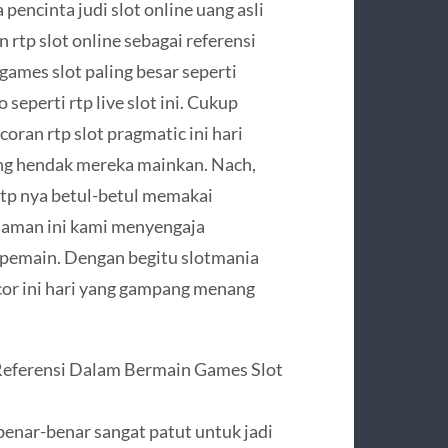
 pencinta judi slot online uang asli
 rtp slot online sebagai referensi
games slot paling besar seperti
 seperti rtp live slot ini. Cukup
oran rtp slot pragmatic ini hari
ang hendak mereka mainkan. Nach,
 rtp nya betul-betul memakai
alaman ini kami menyengaja
k pemain. Dengan begitu slotmania
cor ini hari yang gampang menang
di Referensi Dalam Bermain Games Slot
i benar-benar sangat patut untuk jadi