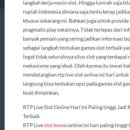
langkah kerja mesin slot. Hingga lumrah saja bila
rupiah Indonesia dimana saja tentu kerap jadikan
khusus sekarang ini. Bahkan juga untuk provide 
pragmatic play sekalinya, Tidak terlepas dari info
banyak pemain yang sering jadikan informasi boc
sebagai langkah tentukan games slot terbaik y
Ingat tidak seluruhnya situs slot yang terdapat
mekanisme yang ideal. Oleh karena itu lewat h
mendatangkan rtp live slot online ini hari untu
langsung bisa tentukan opsi pada games slot ga
buat dimainkan.
RTP Live Slot Online Hari Ini Paling tinggi Ja
Terbaik
RTP Live
slot bonus
online ini hari paling tingg