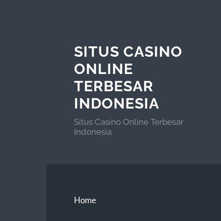
SITUS CASINO
ONLINE
TERBESAR
INDONESIA
Situs Casino Online Terbesar
Indonesia
Home