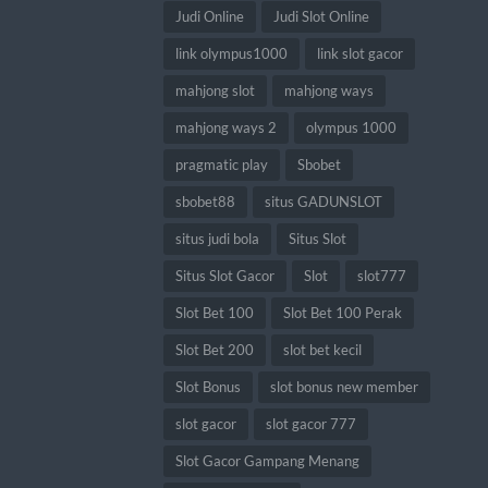
Judi Online
Judi Slot Online
link olympus1000
link slot gacor
mahjong slot
mahjong ways
mahjong ways 2
olympus 1000
pragmatic play
Sbobet
sbobet88
situs GADUNSLOT
situs judi bola
Situs Slot
Situs Slot Gacor
Slot
slot777
Slot Bet 100
Slot Bet 100 Perak
Slot Bet 200
slot bet kecil
Slot Bonus
slot bonus new member
slot gacor
slot gacor 777
Slot Gacor Gampang Menang