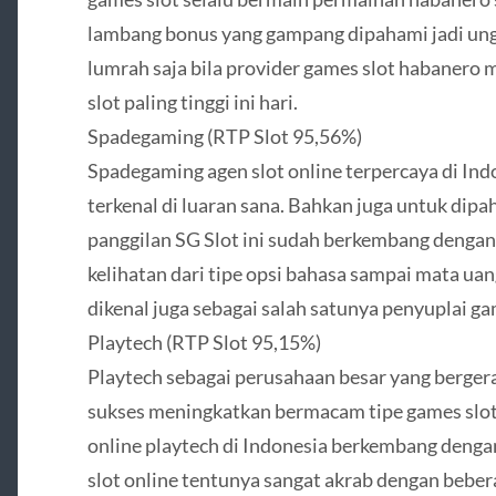
lambang bonus yang gampang dipahami jadi ungg
lumrah saja bila provider games slot habanero 
slot paling tinggi ini hari.
Spadegaming (RTP Slot 95,56%)
Spadegaming agen slot online terpercaya di Ind
terkenal di luaran sana. Bahkan juga untuk dipa
panggilan SG Slot ini sudah berkembang dengan 
kelihatan dari tipe opsi bahasa sampai mata uang
dikenal juga sebagai salah satunya penyuplai ga
Playtech (RTP Slot 95,15%)
Playtech sebagai perusahaan besar yang bergera
sukses meningkatkan bermacam tipe games slot g
online playtech di Indonesia berkembang denga
slot online tentunya sangat akrab dengan beber