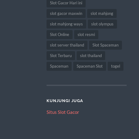
Slot Gacor Hari ini
slot gacor maxwin
slot mahjong
slot mahjong ways
slot olympus
Slot Online
slot resmi
slot server thailand
Slot Spaceman
Slot Terbaru
slot thailand
Spaceman
Spaceman Slot
togel
KUNJUNGI JUGA
Situs Slot Gacor