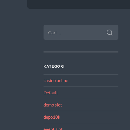
CARI
UNTUK:
KATEGORI
casino online
Default
demo slot
depo10k
event slot