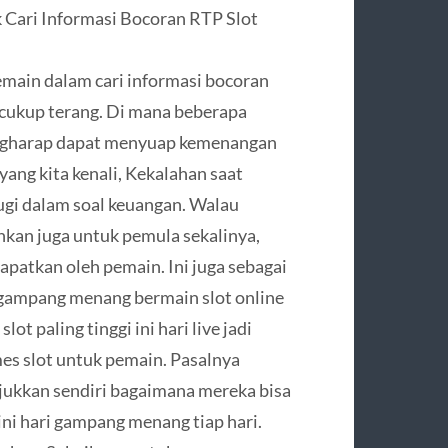
k Cari Informasi Bocoran RTP Slot
pemain dalam cari informasi bocoran
g cukup terang. Di mana beberapa
mengharap dapat menyuap kemenangan
 yang kita kenali, Kekalahan saat
ugi dalam soal keuangan. Walau
hkan juga untuk pemula sekalinya,
apatkan oleh pemain. Ini juga sebagai
 gampang menang bermain slot online
ot paling tinggi ini hari live jadi
mes slot untuk pemain. Pasalnya
jukkan sendiri bagaimana mereka bisa
i hari gampang menang tiap hari.