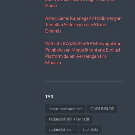
Game
Aztec Gems Rajanaga99 Hadir dengan
Tampilan Sederhana dan Ritme
Dinamis
Website RAJANAGA99 Menyuguhkan
Pembahasan Menarik tentang Evolusi
Platform dalam Persaingan Era
Modern
TAG
bonus new member
GADUNSLOT
gadunslot link alternatif
gadunslot login
Judi Bola