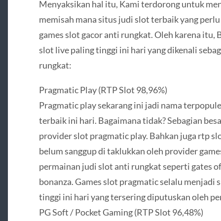
Menyaksikan hal itu, Kami terdorong untuk me
memisah mana situs judi slot terbaik yang perl
games slot gacor anti rungkat. Oleh karena itu, B
slot live paling tinggi ini hari yang dikenali seb
rungkat:
Pragmatic Play (RTP Slot 98,96%)
Pragmatic play sekarang ini jadi nama terpopul
terbaik ini hari. Bagaimana tidak? Sebagian besa
provider slot pragmatic play. Bahkan juga rtp slo
belum sanggup di taklukkan oleh provider games
permainan judi slot anti rungkat seperti gates 
bonanza. Games slot pragmatic selalu menjadi sat
tinggi ini hari yang tersering diputuskan oleh p
PG Soft / Pocket Gaming (RTP Slot 96,48%)