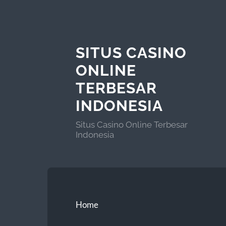
SITUS CASINO
ONLINE
TERBESAR
INDONESIA
Situs Casino Online Terbesar
Indonesia
Home