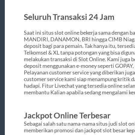
Seluruh Transaksi 24 Jam
Saat ini situs slot online bekerja sama dengan b
MANDIRI, DANAMON, BRI hingga CIMB Niaga u
deposit bagi para pemain. Tak hanya itu, tersed
Telkomsel & XL tanpa potongan yang bisa digun
melakukan transaksi di Slot Online. Kami juga
deposit menggunakan e-money seperti GOPAY,
Pelayanan customer service yang diberikan juga
customer service kami siap menampung kritik 
hadapi. Fitur Livechat yang tersedia online sel
membantu Kalian apabila sedang mengalami ken
Jackpot Online Terbesar
Sebagai salah satu nama-nama situs judi slot onl
memberikan promosi dan jackpot slot besar ke