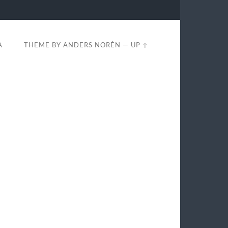
A
THEME BY
ANDERS NORÉN
—
UP ↑