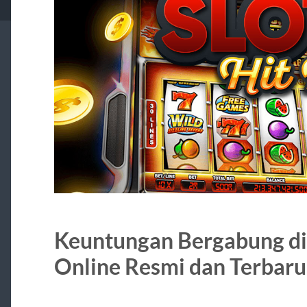
Keuntungan Bergabung di S
Online Resmi dan Terbaru