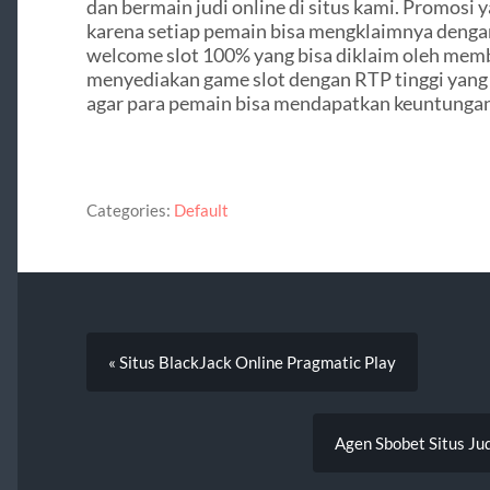
dan bermain judi online di situs kami. Promosi 
karena setiap pemain bisa mengklaimnya denga
welcome slot 100% yang bisa diklaim oleh membe
menyediakan game slot dengan RTP tinggi yang
agar para pemain bisa mendapatkan keuntungan
Categories:
Default
« Situs BlackJack Online Pragmatic Play
Agen Sbobet Situs Ju