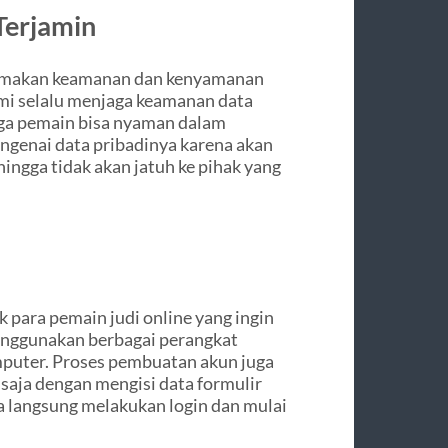
Terjamin
gutamakan keamanan dan kenyamanan
mi selalu menjaga keamanan data
gga pemain bisa nyaman dalam
ngenai data pribadinya karena akan
ingga tidak akan jatuh ke pihak yang
para pemain judi online yang ingin
enggunakan berbagai perangkat
mputer. Proses pembuatan akun juga
 saja dengan mengisi data formulir
sa langsung melakukan login dan mulai