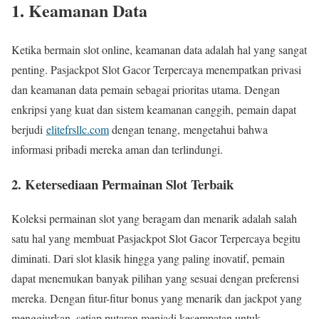
1. Keamanan Data
Ketika bermain slot online, keamanan data adalah hal yang sangat
penting. Pasjackpot Slot Gacor Terpercaya menempatkan privasi
dan keamanan data pemain sebagai prioritas utama. Dengan
enkripsi yang kuat dan sistem keamanan canggih, pemain dapat
berjudi
elitefrsllc.com
dengan tenang, mengetahui bahwa
informasi pribadi mereka aman dan terlindungi.
2. Ketersediaan Permainan Slot Terbaik
Koleksi permainan slot yang beragam dan menarik adalah salah
satu hal yang membuat Pasjackpot Slot Gacor Terpercaya begitu
diminati. Dari slot klasik hingga yang paling inovatif, pemain
dapat menemukan banyak pilihan yang sesuai dengan preferensi
mereka. Dengan fitur-fitur bonus yang menarik dan jackpot yang
menggiurkan, setiap putaran menjadi kesempatan untuk