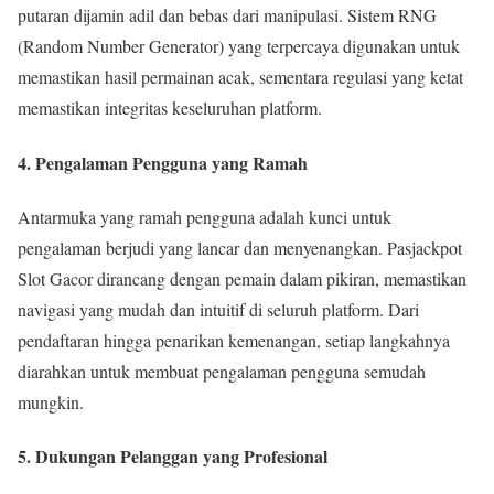
putaran dijamin adil dan bebas dari manipulasi. Sistem RNG
(Random Number Generator) yang terpercaya digunakan untuk
memastikan hasil permainan acak, sementara regulasi yang ketat
memastikan integritas keseluruhan platform.
4. Pengalaman Pengguna yang Ramah
Antarmuka yang ramah pengguna adalah kunci untuk
pengalaman berjudi yang lancar dan menyenangkan. Pasjackpot
Slot Gacor dirancang dengan pemain dalam pikiran, memastikan
navigasi yang mudah dan intuitif di seluruh platform. Dari
pendaftaran hingga penarikan kemenangan, setiap langkahnya
diarahkan untuk membuat pengalaman pengguna semudah
mungkin.
5. Dukungan Pelanggan yang Profesional