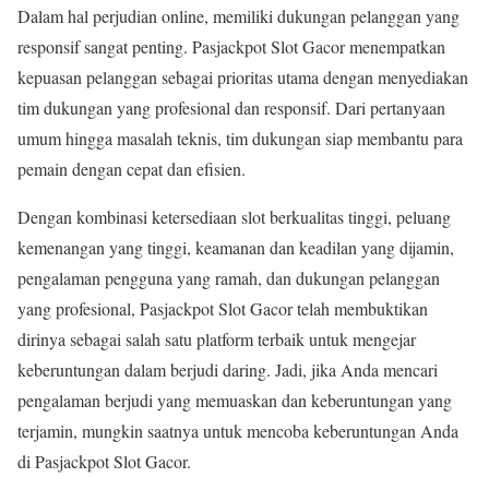
Dalam hal perjudian online, memiliki dukungan pelanggan yang
responsif sangat penting. Pasjackpot Slot Gacor menempatkan
kepuasan pelanggan sebagai prioritas utama dengan menyediakan
tim dukungan yang profesional dan responsif. Dari pertanyaan
umum hingga masalah teknis, tim dukungan siap membantu para
pemain dengan cepat dan efisien.
Dengan kombinasi ketersediaan slot berkualitas tinggi, peluang
kemenangan yang tinggi, keamanan dan keadilan yang dijamin,
pengalaman pengguna yang ramah, dan dukungan pelanggan
yang profesional, Pasjackpot Slot Gacor telah membuktikan
dirinya sebagai salah satu platform terbaik untuk mengejar
keberuntungan dalam berjudi daring. Jadi, jika Anda mencari
pengalaman berjudi yang memuaskan dan keberuntungan yang
terjamin, mungkin saatnya untuk mencoba keberuntungan Anda
di Pasjackpot Slot Gacor.