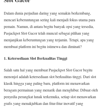
Dalam dunia perjudian daring yang semakin berkembang,
mencari keberuntungan sering kali menjadi fokus utama para
pemain. Namun, di antara begitu banyak opsi yang tersedia,
Pasjackpot Slot Gacor telah muncul sebagai pilihan yang
menjanjikan keberuntungan yang terjamin. Tetapi, apa yang
membuat platform ini begitu istimewa dan diminati?
1. Ketersediaan Slot Berkualitas Tinggi
Salah satu hal yang membuat Pasjackpot Slot Gacor begitu
menonjol adalah ketersediaan slot berkualitas tinggi. Dari slot
klasik hingga yang paling baru, platform ini menawarkan
beragam permainan yang menarik dan menghibur. Dibuat oleh
penyedia perangkat lunak terkemuka, setiap slot menawarkan
grafis yang menakjubkan dan fitur-fitur inovatif yang