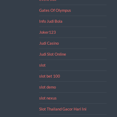
Gates Of Olympus
Info Judi Bola
Joker123
Judi Casino
Judi Slot Online
slot
slot bet 100
slot demo
slot nexus
Slot Thailand Gacor Hari Ini