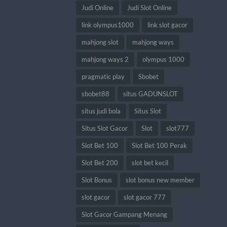
Judi Online
Judi Slot Online
link olympus1000
link slot gacor
mahjong slot
mahjong ways
mahjong ways 2
olympus 1000
pragmatic play
Sbobet
sbobet88
situs GADUNSLOT
situs judi bola
Situs Slot
Situs Slot Gacor
Slot
slot777
Slot Bet 100
Slot Bet 100 Perak
Slot Bet 200
slot bet kecil
Slot Bonus
slot bonus new member
slot gacor
slot gacor 777
Slot Gacor Gampang Menang