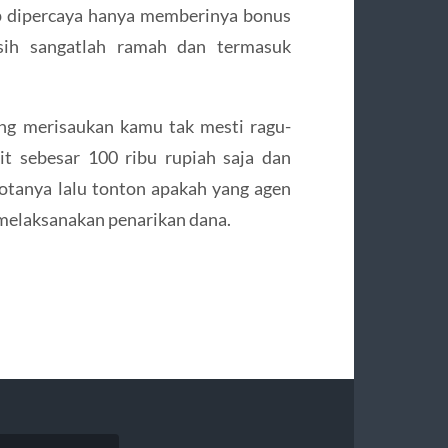
up dipercaya hanya memberinya bonus
asih sangatlah ramah dan termasuk
ng merisaukan kamu tak mesti ragu-
t sebesar 100 ribu rupiah saja dan
otanya lalu tonton apakah yang agen
 melaksanakan penarikan dana.