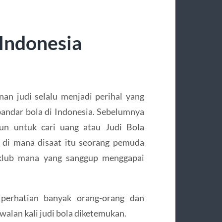
 Indonesia
n judi selalu menjadi perihal yang
 bandar bola di Indonesia. Sebelumnya
un untuk cari uang atau Judi Bola
, di mana disaat itu seorang pemuda
lub mana yang sanggup menggapai
perhatian banyak orang-orang dan
alan kali judi bola diketemukan.