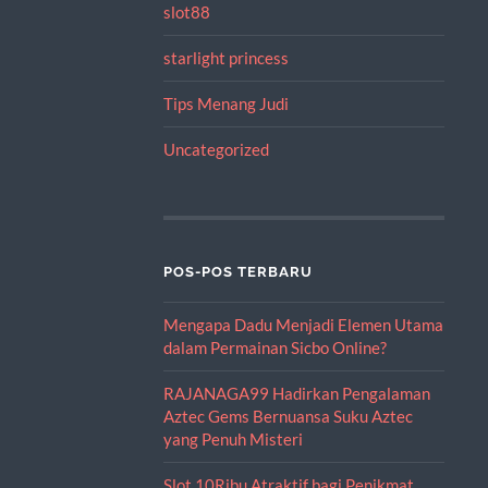
slot88
starlight princess
Tips Menang Judi
Uncategorized
POS-POS TERBARU
Mengapa Dadu Menjadi Elemen Utama
dalam Permainan Sicbo Online?
RAJANAGA99 Hadirkan Pengalaman
Aztec Gems Bernuansa Suku Aztec
yang Penuh Misteri
Slot 10Ribu Atraktif bagi Penikmat