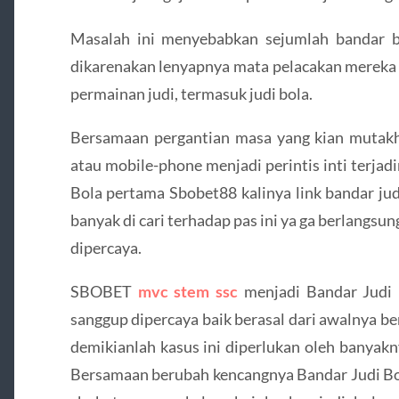
Masalah ini menyebabkan sejumlah bandar b
dikarenakan lenyapnya mata pelacakan mereka 
permainan judi, termasuk judi bola.
Bersamaan pergantian masa yang kian mutak
atau mobile-phone menjadi perintis inti terjad
Bola pertama Sbobet88 kalinya link bandar jud
banyak di cari terhadap pas ini ya ga berlangsun
dipercaya.
SBOBET
mvc stem ssc
menjadi Bandar Judi 
sanggup dipercaya baik berasal dari awalnya be
demikianlah kasus ini diperlukan oleh banyakn
Bersamaan berubah kencangnya Bandar Judi Bol