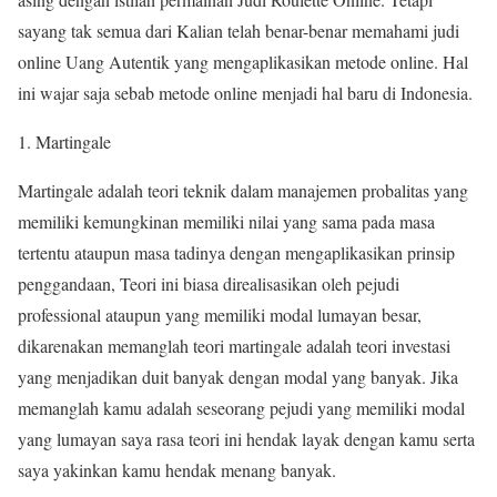
sayang tak semua dari Kalian telah benar-benar memahami judi
online Uang Autentik yang mengaplikasikan metode online. Hal
ini wajar saja sebab metode online menjadi hal baru di Indonesia.
1. Martingale
Martingale adalah teori teknik dalam manajemen probalitas yang
memiliki kemungkinan memiliki nilai yang sama pada masa
tertentu ataupun masa tadinya dengan mengaplikasikan prinsip
penggandaan, Teori ini biasa direalisasikan oleh pejudi
professional ataupun yang memiliki modal lumayan besar,
dikarenakan memanglah teori martingale adalah teori investasi
yang menjadikan duit banyak dengan modal yang banyak. Jika
memanglah kamu adalah seseorang pejudi yang memiliki modal
yang lumayan saya rasa teori ini hendak layak dengan kamu serta
saya yakinkan kamu hendak menang banyak.