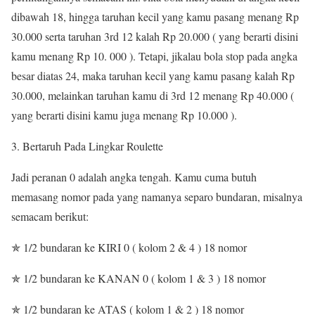
dibawah 18, hingga taruhan kecil yang kamu pasang menang Rp
30.000 serta taruhan 3rd 12 kalah Rp 20.000 ( yang berarti disini
kamu menang Rp 10. 000 ). Tetapi, jikalau bola stop pada angka
besar diatas 24, maka taruhan kecil yang kamu pasang kalah Rp
30.000, melainkan taruhan kamu di 3rd 12 menang Rp 40.000 (
yang berarti disini kamu juga menang Rp 10.000 ).
3. Bertaruh Pada Lingkar Roulette
Jadi peranan 0 adalah angka tengah. Kamu cuma butuh
memasang nomor pada yang namanya separo bundaran, misalnya
semacam berikut:
✯ 1/2 bundaran ke KIRI 0 ( kolom 2 & 4 ) 18 nomor
✯ 1/2 bundaran ke KANAN 0 ( kolom 1 & 3 ) 18 nomor
✯ 1/2 bundaran ke ATAS ( kolom 1 & 2 ) 18 nomor