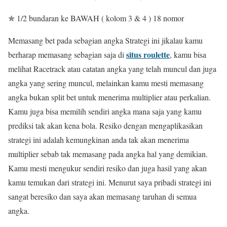
✯ 1/2 bundaran ke BAWAH ( kolom 3 & 4 ) 18 nomor
Memasang bet pada sebagian angka Strategi ini jikalau kamu
situs roulette
berharap memasang sebagian saja di
, kamu bisa
melihat Racetrack atau catatan angka yang telah muncul dan juga
angka yang sering muncul, melainkan kamu mesti memasang
angka bukan split bet untuk menerima multiplier atau perkalian.
Kamu juga bisa memilih sendiri angka mana saja yang kamu
prediksi tak akan kena bola. Resiko dengan mengaplikasikan
strategi ini adalah kemungkinan anda tak akan menerima
multiplier sebab tak memasang pada angka hal yang demikian.
Kamu mesti mengukur sendiri resiko dan juga hasil yang akan
kamu temukan dari strategi ini. Menurut saya pribadi strategi ini
sangat beresiko dan saya akan memasang taruhan di semua
angka.