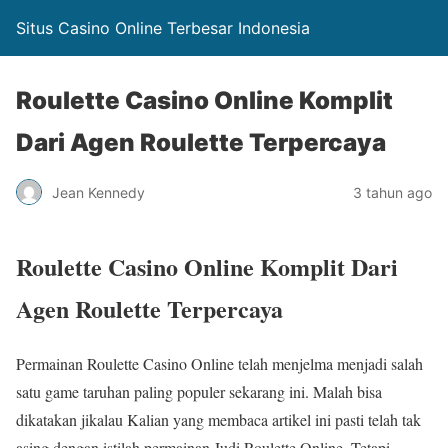
Situs Casino Online Terbesar Indonesia
Roulette Casino Online Komplit
Dari Agen Roulette Terpercaya
Jean Kennedy
3 tahun ago
Roulette Casino Online Komplit Dari
Agen Roulette Terpercaya
Permainan Roulette Casino Online telah menjelma menjadi salah
satu game taruhan paling populer sekarang ini. Malah bisa
dikatakan jikalau Kalian yang membaca artikel ini pasti telah tak
asing dengan istilah permainan Judi Roulette Online. Tetapi