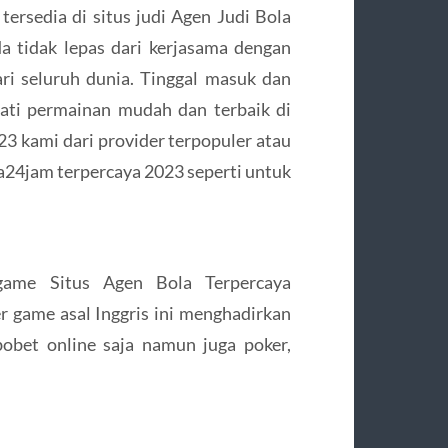
ersedia di situs judi Agen Judi Bola
a tidak lepas dari kerjasama dengan
ri seluruh dunia. Tinggal masuk dan
ati permainan mudah dan terbaik di
23 kami dari provider terpopuler atau
24jam terpercaya 2023 seperti untuk
game Situs Agen Bola Terpercaya
r game asal Inggris ini menghadirkan
obet online saja namun juga poker,