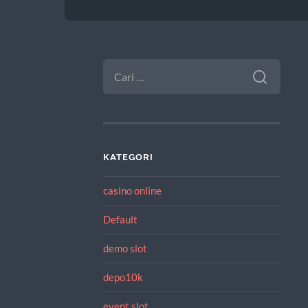
CARI
UNTUK:
KATEGORI
casino online
Default
demo slot
depo10k
event slot