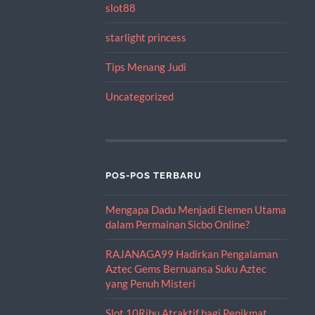
slot88
starlight princess
Tips Menang Judi
Uncategorized
POS-POS TERBARU
Mengapa Dadu Menjadi Elemen Utama
dalam Permainan Sicbo Online?
RAJANAGA99 Hadirkan Pengalaman
Aztec Gems Bernuansa Suku Aztec
yang Penuh Misteri
Slot 10Ribu Atraktif bagi Penikmat