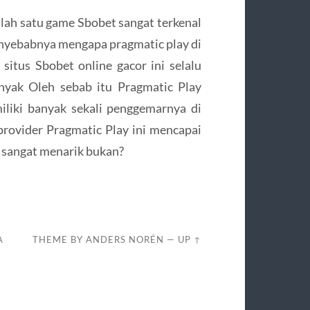
alah satu game Sbobet sangat terkenal
enyebabnya mengapa pragmatic play di
itus Sbobet online gacor ini selalu
nyak Oleh sebab itu Pragmatic Play
liki banyak sekali penggemarnya di
provider Pragmatic Play ini mencapai
, sangat menarik bukan?
A
THEME BY
ANDERS NORÉN
—
UP ↑