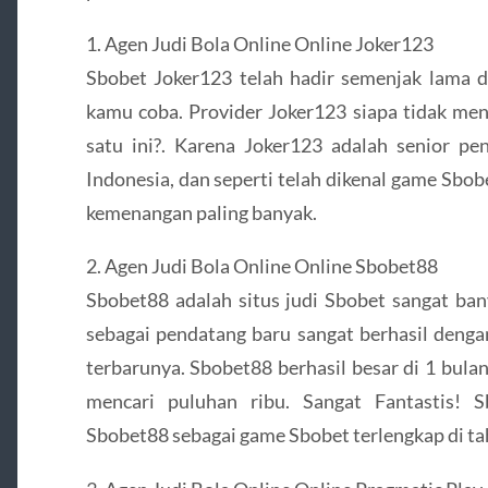
1. Agen Judi Bola Online Online Joker123
Sbobet Joker123 telah hadir semenjak lama di
kamu coba. Provider Joker123 siapa tidak men
satu ini?. Karena Joker123 adalah senior pe
Indonesia, dan seperti telah dikenal game Sbo
kemenangan paling banyak.
2. Agen Judi Bola Online Online Sbobet88
Sbobet88 adalah situs judi Sbobet sangat bany
sebagai pendatang baru sangat berhasil deng
terbarunya. Sbobet88 berhasil besar di 1 bu
mencari puluhan ribu. Sangat Fantastis! 
Sbobet88 sebagai game Sbobet terlengkap di ta