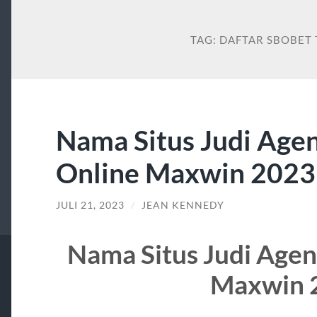
TAG:
DAFTAR SBOBET
Nama Situs Judi Agen
Online Maxwin 2023
JULI 21, 2023
/
JEAN KENNEDY
Nama Situs Judi Agen
Maxwin 