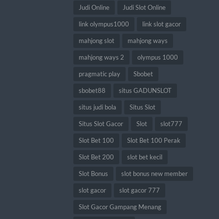
Judi Online
Judi Slot Online
link olympus1000
link slot gacor
mahjong slot
mahjong ways
mahjong ways 2
olympus 1000
pragmatic play
Sbobet
sbobet88
situs GADUNSLOT
situs judi bola
Situs Slot
Situs Slot Gacor
Slot
slot777
Slot Bet 100
Slot Bet 100 Perak
Slot Bet 200
slot bet kecil
Slot Bonus
slot bonus new member
slot gacor
slot gacor 777
Slot Gacor Gampang Menang