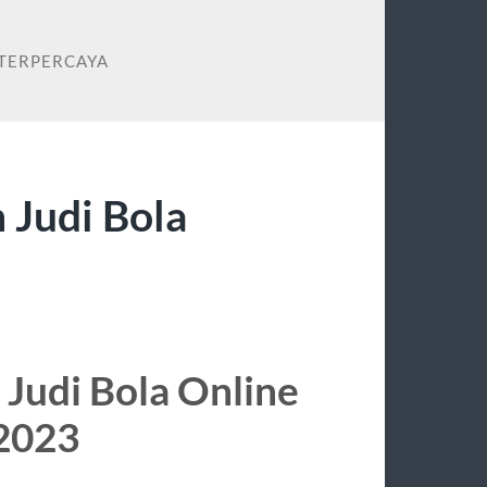
 TERPERCAYA
 Judi Bola
 Judi Bola Online
2023