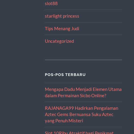
slot88
starlight princess
Tips Menang Judi
Uncategorized
POS-POS TERBARU
Mengapa Dadu Menjadi Elemen Utama
dalam Permainan Sicbo Online?
RAJANAGA99 Hadirkan Pengalaman
Aztec Gems Bernuansa Suku Aztec
yang Penuh Misteri
Slot 10Ribu Atraktif bagi Penikmat