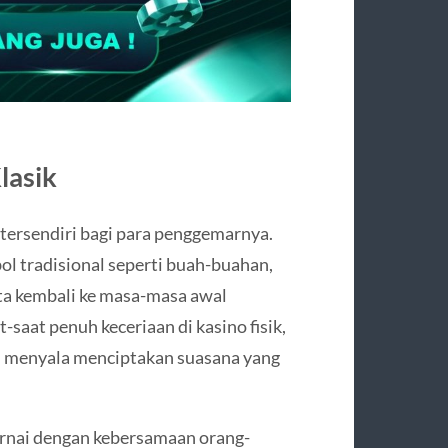
lasik
k tersendiri bagi para penggemarnya.
l tradisional seperti buah-buahan,
ita kembali ke masa-masa awal
-saat penuh keceriaan di kasino fisik,
u menyala menciptakan suasana yang
warnai dengan kebersamaan orang-