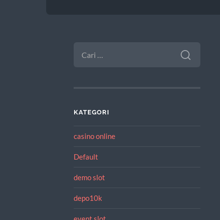
CARI
UNTUK:
KATEGORI
casino online
Default
demo slot
depo10k
event slot