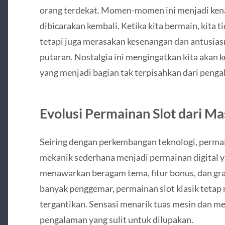
orang terdekat. Momen-momen ini menjadi kenan
dibicarakan kembali. Ketika kita bermain, kita
tetapi juga merasakan kesenangan dan antusias
putaran. Nostalgia ini mengingatkan kita akan
yang menjadi bagian tak terpisahkan dari peng
Evolusi Permainan Slot dari M
Seiring dengan perkembangan teknologi, permain
mekanik sederhana menjadi permainan digital y
menawarkan beragam tema, fitur bonus, dan gr
banyak penggemar, permainan slot klasik tetap 
tergantikan. Sensasi menarik tuas mesin dan m
pengalaman yang sulit untuk dilupakan.