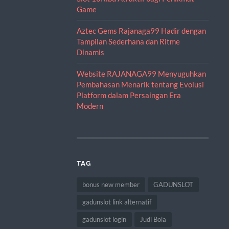
Game
Aztec Gems Rajanaga99 Hadir dengan
Tampilan Sederhana dan Ritme
Dinamis
Website RAJANAGA99 Menyuguhkan
Pembahasan Menarik tentang Evolusi
Platform dalam Persaingan Era
Modern
TAG
bonus new member
GADUNSLOT
gadunslot link alternatif
gadunslot login
Judi Bola