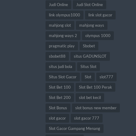
Judi Online
Judi Slot Online
link olympus1000
link slot gacor
mahjong slot
mahjong ways
mahjong ways 2
olympus 1000
pragmatic play
Sbobet
sbobet88
situs GADUNSLOT
situs judi bola
Situs Slot
Situs Slot Gacor
Slot
slot777
Slot Bet 100
Slot Bet 100 Perak
Slot Bet 200
slot bet kecil
Slot Bonus
slot bonus new member
slot gacor
slot gacor 777
Slot Gacor Gampang Menang