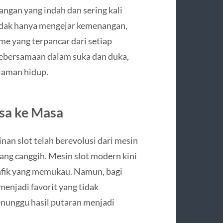
gan yang indah dan sering kali
 tidak hanya mengejar kemenangan,
me yang terpancar dari setiap
 kebersamaan dalam suka dan duka,
alaman hidup.
asa ke Masa
an slot telah berevolusi dari mesin
ang canggih. Mesin slot modern kini
afik yang memukau. Namun, bagi
menjadi favorit yang tidak
enunggu hasil putaran menjadi