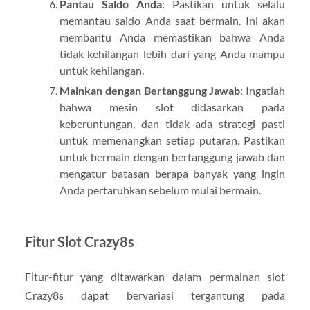
Pantau Saldo Anda
: Pastikan untuk selalu
memantau saldo Anda saat bermain. Ini akan
membantu Anda memastikan bahwa Anda
tidak kehilangan lebih dari yang Anda mampu
untuk kehilangan.
Mainkan dengan Bertanggung Jawab
: Ingatlah
bahwa mesin slot didasarkan pada
keberuntungan, dan tidak ada strategi pasti
untuk memenangkan setiap putaran. Pastikan
untuk bermain dengan bertanggung jawab dan
mengatur batasan berapa banyak yang ingin
Anda pertaruhkan sebelum mulai bermain.
Fitur Slot Crazy8s
Fitur-fitur yang ditawarkan dalam permainan slot
Crazy8s dapat bervariasi tergantung pada