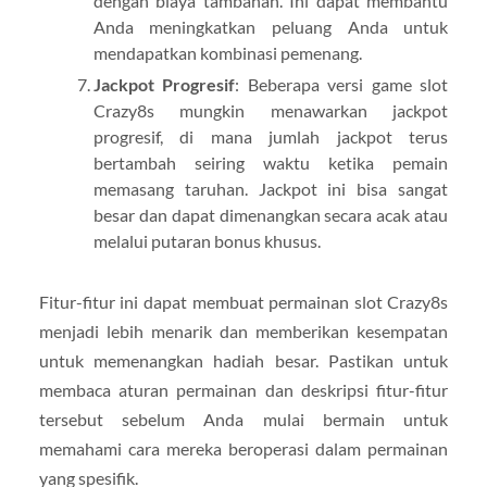
dengan biaya tambahan. Ini dapat membantu
Anda meningkatkan peluang Anda untuk
mendapatkan kombinasi pemenang.
Jackpot Progresif
: Beberapa versi game slot
Crazy8s mungkin menawarkan jackpot
progresif, di mana jumlah jackpot terus
bertambah seiring waktu ketika pemain
memasang taruhan. Jackpot ini bisa sangat
besar dan dapat dimenangkan secara acak atau
melalui putaran bonus khusus.
Fitur-fitur ini dapat membuat permainan slot Crazy8s
menjadi lebih menarik dan memberikan kesempatan
untuk memenangkan hadiah besar. Pastikan untuk
membaca aturan permainan dan deskripsi fitur-fitur
tersebut sebelum Anda mulai bermain untuk
memahami cara mereka beroperasi dalam permainan
yang spesifik.