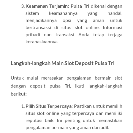
Keamanan Terjamin
: Pulsa Tri dikenal dengan
sistem keamanannya yang handal,
menjadikannya opsi yang aman untuk
bertransaksi di situs slot online. Informasi
pribadi dan transaksi Anda tetap terjaga
kerahasiaannya.
Langkah-langkah Main Slot Deposit Pulsa Tri
Untuk mulai merasakan pengalaman bermain slot
dengan deposit pulsa Tri, ikuti langkah-langkah
berikut:
Pilih Situs Terpercaya
: Pastikan untuk memilih
situs slot online yang terpercaya dan memiliki
reputasi baik. Ini penting untuk memastikan
pengalaman bermain yang aman dan adil.