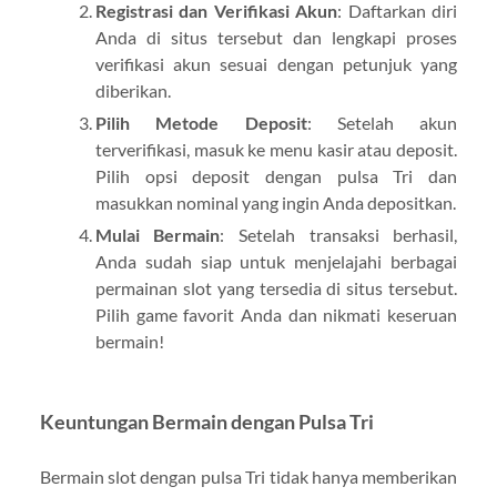
Registrasi dan Verifikasi Akun
: Daftarkan diri
Anda di situs tersebut dan lengkapi proses
verifikasi akun sesuai dengan petunjuk yang
diberikan.
Pilih Metode Deposit
: Setelah akun
terverifikasi, masuk ke menu kasir atau deposit.
Pilih opsi deposit dengan pulsa Tri dan
masukkan nominal yang ingin Anda depositkan.
Mulai Bermain
: Setelah transaksi berhasil,
Anda sudah siap untuk menjelajahi berbagai
permainan slot yang tersedia di situs tersebut.
Pilih game favorit Anda dan nikmati keseruan
bermain!
Keuntungan Bermain dengan Pulsa Tri
Bermain slot dengan pulsa Tri tidak hanya memberikan