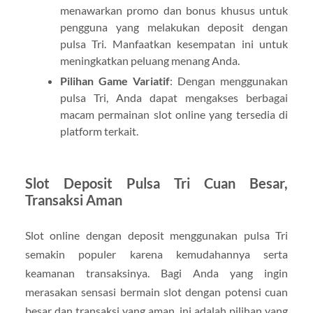
menawarkan promo dan bonus khusus untuk
pengguna yang melakukan deposit dengan
pulsa Tri. Manfaatkan kesempatan ini untuk
meningkatkan peluang menang Anda.
Pilihan Game Variatif
: Dengan menggunakan
pulsa Tri, Anda dapat mengakses berbagai
macam permainan slot online yang tersedia di
platform terkait.
Slot Deposit Pulsa Tri Cuan Besar,
Transaksi Aman
Slot online dengan deposit menggunakan pulsa Tri
semakin populer karena kemudahannya serta
keamanan transaksinya. Bagi Anda yang ingin
merasakan sensasi bermain slot dengan potensi cuan
besar dan transaksi yang aman, ini adalah pilihan yang