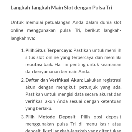
Langkah-langkah Main Slot dengan Pulsa Tri
Untuk memulai petualangan Anda dalam dunia slot
online menggunakan pulsa Tri, berikut langkah-
langkahnya:
Pilih Situs Terpercaya
: Pastikan untuk memilih
situs slot online yang terpercaya dan memiliki
reputasi baik. Hal ini penting untuk keamanan
dan kenyamanan bermain Anda.
Daftar dan Verifikasi Akun
: Lakukan registrasi
akun dengan mengikuti petunjuk yang ada.
Pastikan untuk mengisi data secara akurat dan
verifikasi akun Anda sesuai dengan ketentuan
yang berlaku.
Pilih Metode Deposit
: Pilih opsi deposit
menggunakan pulsa Tri di menu kasir atau
deposit. Ikuti langkah-langkah yang ditentukan