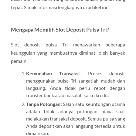
tepat. Simak informasi lengkapnya di artikel ini!
Mengapa Memilih Slot Deposit Pulsa Tri?
Slot deposit pulsa Tri menawarkan beberapa
keunggulan yang membuatnya diminati oleh banyak
pemain:
Kemudahan Transaksi
: Proses deposit
menggunakan pulsa Tri sangatlah mudah dan
langsung. Anda tidak perlu repot dengan
transfer bank atau masalah kartu kredit.
Tanpa Potongan
: Salah satu keuntungan utama
adalah tidak adanya potongan biaya saat
melakukan transaksi deposit. Semua pulsa yang
Anda depositkan akan langsung tersedia untuk
dimainkan.