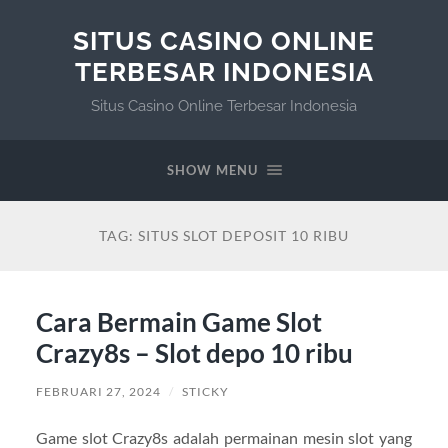
SITUS CASINO ONLINE
TERBESAR INDONESIA
Situs Casino Online Terbesar Indonesia
SHOW MENU
TAG:
SITUS SLOT DEPOSIT 10 RIBU
Cara Bermain Game Slot
Crazy8s – Slot depo 10 ribu
FEBRUARI 27, 2024
/
STICKY
Game slot Crazy8s adalah permainan mesin slot yang