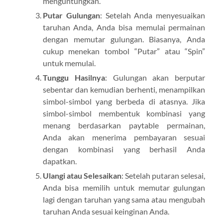
menguntungkan.
Putar Gulungan
: Setelah Anda menyesuaikan
taruhan Anda, Anda bisa memulai permainan
dengan memutar gulungan. Biasanya, Anda
cukup menekan tombol “Putar” atau “Spin”
untuk memulai.
Tunggu Hasilnya
: Gulungan akan berputar
sebentar dan kemudian berhenti, menampilkan
simbol-simbol yang berbeda di atasnya. Jika
simbol-simbol membentuk kombinasi yang
menang berdasarkan paytable permainan,
Anda akan menerima pembayaran sesuai
dengan kombinasi yang berhasil Anda
dapatkan.
Ulangi atau Selesaikan
: Setelah putaran selesai,
Anda bisa memilih untuk memutar gulungan
lagi dengan taruhan yang sama atau mengubah
taruhan Anda sesuai keinginan Anda.