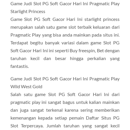
Game Judi Slot PG Soft Gacor Hari Ini Pragmatic Play
Starlight Princess
Game Slot PG Soft Gacor Hari Ini starlight princess
merupakan salah satu game slot terbaik keluaran dari
Pragmatic Play yang bisa anda mainkan pada situs ini.
Terdapat begitu banyak variasi dalam game Slot PG
Soft Gacor Hari Ini ini seperti Buy freespin, Bet dengan
taruhan kecil dan besar hingga perkalian yang
fantastis.
Game Judi Slot PG Soft Gacor Hari Ini Pragmatic Play
Wild West Gold
Salah satu game Slot PG Soft Gacor Hari Ini dari
pragmatic play ini sangat bagus untuk kalian mainkan
dan juga sangat terkenal karena sering memberikan
kemenangan kepada setiap pemain Daftar Situs PG
Slot Terpercaya. Jumlah taruhan yang sangat kecil