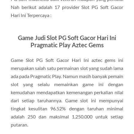
Nah berikut adalah 17 provider Slot PG Soft Gacor
Hari Ini Terpercaya :
Game Judi Slot PG Soft Gacor Hari Ini
Pragmatic Play Aztec Gems
Game Slot PG Soft Gacor Hari Ini aztec gems ini
merupakan salah satu permainan slot yang sudah lama
ada pada Pragmatic Play. Namun masih banyak pemain
slot yang selalu memainkan game ini dengan
kemudahan mendapatkan kemenangan perkalian nilai
dari setiap taruhannya. Game slot ini mempunyai
tingkat kesulitan 96.52% dengan taruhan minimal
adalah 250 dan maksimal 1.250.000 untuk setiap
putaran.