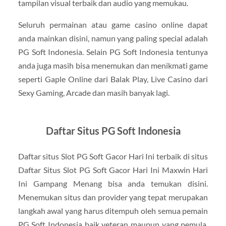
tampilan visual terbaik dan audio yang memukau.
Seluruh permainan atau game casino online dapat
anda mainkan disini, namun yang paling special adalah
PG Soft Indonesia. Selain PG Soft Indonesia tentunya
anda juga masih bisa menemukan dan menikmati game
seperti Gaple Online dari Balak Play, Live Casino dari
Sexy Gaming, Arcade dan masih banyak lagi.
Daftar Situs PG Soft Indonesia
Daftar situs Slot PG Soft Gacor Hari Ini terbaik di situs
Daftar Situs Slot PG Soft Gacor Hari Ini Maxwin Hari
Ini Gampang Menang bisa anda temukan disini.
Menemukan situs dan provider yang tepat merupakan
langkah awal yang harus ditempuh oleh semua pemain
PG Soft Indonesia baik veteran maupun yang pemula.