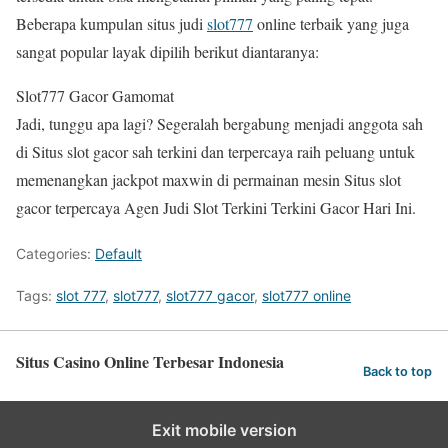
Beberapa kumpulan situs judi
slot777
online terbaik yang juga
sangat popular layak dipilih berikut diantaranya:
Slot777 Gacor Gamomat
Jadi, tunggu apa lagi? Segeralah bergabung menjadi anggota sah
di Situs slot gacor sah terkini dan terpercaya raih peluang untuk
memenangkan jackpot maxwin di permainan mesin Situs slot
gacor terpercaya Agen Judi Slot Terkini Terkini Gacor Hari Ini.
Categories:
Default
Tags:
slot 777
,
slot777
,
slot777 gacor
,
slot777 online
Situs Casino Online Terbesar Indonesia
Back to top
Exit mobile version