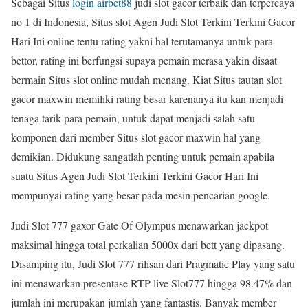
Sebagai Situs
login airbet88
judi slot gacor terbaik dan terpercaya
no 1 di Indonesia, Situs slot Agen Judi Slot Terkini Terkini Gacor
Hari Ini online tentu rating yakni hal terutamanya untuk para
bettor, rating ini berfungsi supaya pemain merasa yakin disaat
bermain Situs slot online mudah menang. Kiat Situs tautan slot
gacor maxwin memiliki rating besar karenanya itu kan menjadi
tenaga tarik para pemain, untuk dapat menjadi salah satu
komponen dari member Situs slot gacor maxwin hal yang
demikian. Didukung sangatlah penting untuk pemain apabila
suatu Situs Agen Judi Slot Terkini Terkini Gacor Hari Ini
mempunyai rating yang besar pada mesin pencarian google.
Judi Slot 777 gaxor Gate Of Olympus menawarkan jackpot
maksimal hingga total perkalian 5000x dari bett yang dipasang.
Disamping itu, Judi Slot 777 rilisan dari Pragmatic Play yang satu
ini menawarkan presentase RTP live Slot777 hingga 98.47% dan
jumlah ini merupakan jumlah yang fantastis. Banyak member