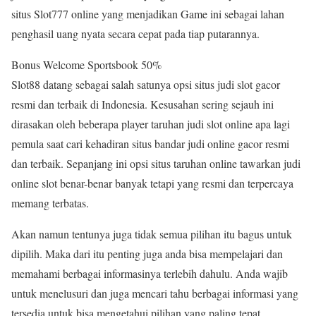
situs Slot777 online yang menjadikan Game ini sebagai lahan
penghasil uang nyata secara cepat pada tiap putarannya.
Bonus Welcome Sportsbook 50%
Slot88 datang sebagai salah satunya opsi situs judi slot gacor
resmi dan terbaik di Indonesia. Kesusahan sering sejauh ini
dirasakan oleh beberapa player taruhan judi slot online apa lagi
pemula saat cari kehadiran situs bandar judi online gacor resmi
dan terbaik. Sepanjang ini opsi situs taruhan online tawarkan judi
online slot benar-benar banyak tetapi yang resmi dan terpercaya
memang terbatas.
Akan namun tentunya juga tidak semua pilihan itu bagus untuk
dipilih. Maka dari itu penting juga anda bisa mempelajari dan
memahami berbagai informasinya terlebih dahulu. Anda wajib
untuk menelusuri dan juga mencari tahu berbagai informasi yang
tersedia untuk bisa mengetahui pilihan yang paling tepat.