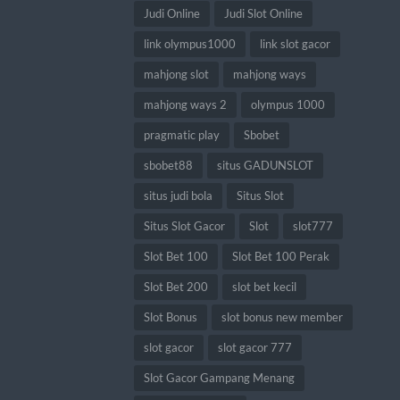
Judi Online
Judi Slot Online
link olympus1000
link slot gacor
mahjong slot
mahjong ways
mahjong ways 2
olympus 1000
pragmatic play
Sbobet
sbobet88
situs GADUNSLOT
situs judi bola
Situs Slot
Situs Slot Gacor
Slot
slot777
Slot Bet 100
Slot Bet 100 Perak
Slot Bet 200
slot bet kecil
Slot Bonus
slot bonus new member
slot gacor
slot gacor 777
Slot Gacor Gampang Menang