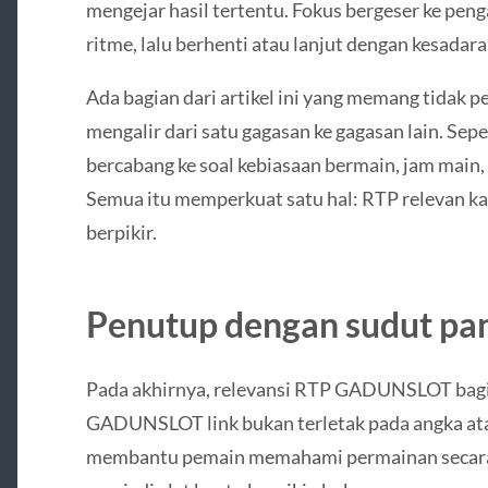
mengejar hasil tertentu. Fokus bergeser ke pen
ritme, lalu berhenti atau lanjut dengan kesadar
Ada bagian dari artikel ini yang memang tidak 
mengalir dari satu gagasan ke gagasan lain. Sepe
bercabang ke soal kebiasaan bermain, jam main,
Semua itu memperkuat satu hal: RTP relevan k
berpikir.
Penutup dengan sudut pa
Pada akhirnya, relevansi RTP GADUNSLOT bagi 
GADUNSLOT link bukan terletak pada angka atau
membantu pemain memahami permainan secara l