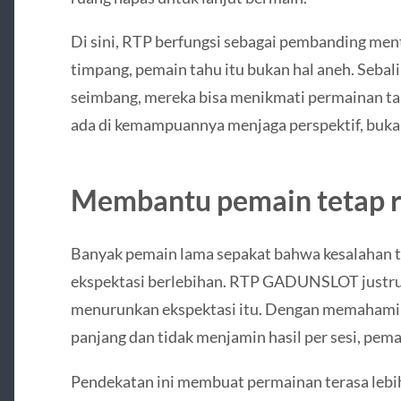
Di sini, RTP berfungsi sebagai pembanding ment
timpang, pemain tahu itu bukan hal aneh. Sebalik
seimbang, mereka bisa menikmati permainan ta
ada di kemampuannya menjaga perspektif, buka
Membantu pemain tetap re
Banyak pemain lama sepakat bahwa kesalahan 
ekspektasi berlebihan. RTP GADUNSLOT justru 
menurunkan ekspektasi itu. Dengan memahami 
panjang dan tidak menjamin hasil per sesi, pemain
Pendekatan ini membuat permainan terasa lebih