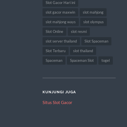
Slot Gacor Hari ini
slot gacor maxwin
slot mahjong
slot mahjong ways
slot olympus
Slot Online
slot resmi
slot server thailand
Slot Spaceman
Slot Terbaru
slot thailand
Spaceman
Spaceman Slot
togel
KUNJUNGI JUGA
Situs Slot Gacor