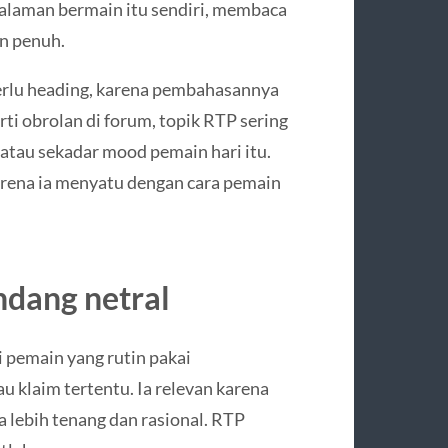
galaman bermain itu sendiri, membaca
an penuh.
perlu heading, karena pembahasannya
rti obrolan di forum, topik RTP sering
 atau sekadar mood pemain hari itu.
arena ia menyatu dengan cara pemain
ndang netral
pemain yang rutin pakai
 klaim tertentu. Ia relevan karena
ebih tenang dan rasional. RTP