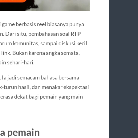
 game berbasis reel biasanya punya
. Dari situ, pembahasan soal
RTP
forum komunitas, sampai diskusi kecil
T
link. Bukan karena angka semata,
n sehari-hari.
nis. Ia jadi semacam bahasa bersama
turun hasil, dan menakar ekspektasi
 terasa dekat bagi pemain yang main
a pemain