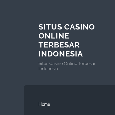
SITUS CASINO
ONLINE
TERBESAR
INDONESIA
Situs Casino Online Terbesar
Indonesia
Home