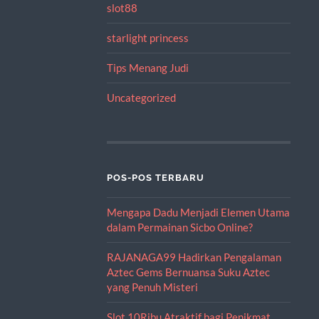
slot88
starlight princess
Tips Menang Judi
Uncategorized
POS-POS TERBARU
Mengapa Dadu Menjadi Elemen Utama
dalam Permainan Sicbo Online?
RAJANAGA99 Hadirkan Pengalaman
Aztec Gems Bernuansa Suku Aztec
yang Penuh Misteri
Slot 10Ribu Atraktif bagi Penikmat