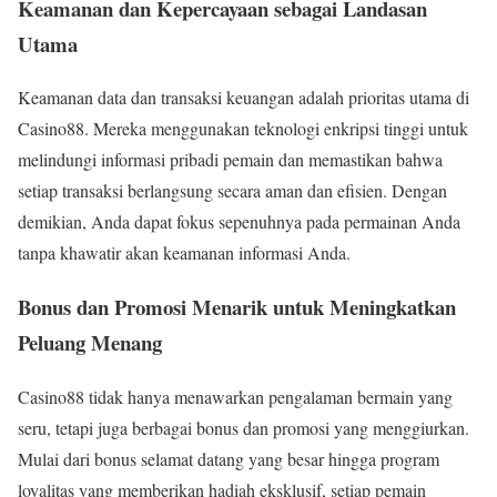
Keamanan dan Kepercayaan sebagai Landasan
Utama
Keamanan data dan transaksi keuangan adalah prioritas utama di
Casino88. Mereka menggunakan teknologi enkripsi tinggi untuk
melindungi informasi pribadi pemain dan memastikan bahwa
setiap transaksi berlangsung secara aman dan efisien. Dengan
demikian, Anda dapat fokus sepenuhnya pada permainan Anda
tanpa khawatir akan keamanan informasi Anda.
Bonus dan Promosi Menarik untuk Meningkatkan
Peluang Menang
Casino88 tidak hanya menawarkan pengalaman bermain yang
seru, tetapi juga berbagai bonus dan promosi yang menggiurkan.
Mulai dari bonus selamat datang yang besar hingga program
loyalitas yang memberikan hadiah eksklusif, setiap pemain