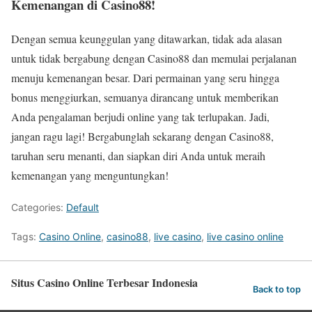
Kemenangan di Casino88!
Dengan semua keunggulan yang ditawarkan, tidak ada alasan
untuk tidak bergabung dengan Casino88 dan memulai perjalanan
menuju kemenangan besar. Dari permainan yang seru hingga
bonus menggiurkan, semuanya dirancang untuk memberikan
Anda pengalaman berjudi online yang tak terlupakan. Jadi,
jangan ragu lagi! Bergabunglah sekarang dengan Casino88,
taruhan seru menanti, dan siapkan diri Anda untuk meraih
kemenangan yang menguntungkan!
Categories:
Default
Tags:
Casino Online
,
casino88
,
live casino
,
live casino online
Situs Casino Online Terbesar Indonesia
Back to top