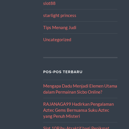
slot88
starlight princess
Tips Menang Judi
Uncategorized
POS-POS TERBARU
Mengapa Dadu Menjadi Elemen Utama
dalam Permainan Sicbo Online?
RAJANAGA99 Hadirkan Pengalaman
Aztec Gems Bernuansa Suku Aztec
yang Penuh Misteri
Slot 10Ribu Atraktif bagi Penikmat