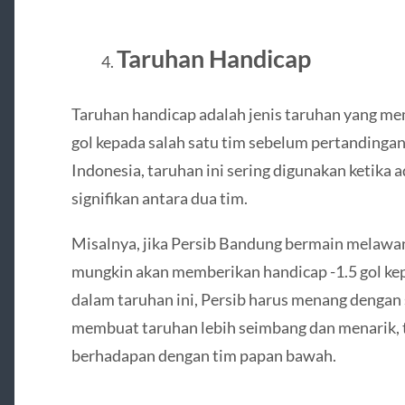
Taruhan Handicap
Taruhan handicap adalah jenis taruhan yang m
gol kepada salah satu tim sebelum pertandingan
Indonesia, taruhan ini sering digunakan ketika
signifikan antara dua tim.
Misalnya, jika Persib Bandung bermain melawan 
mungkin akan memberikan handicap -1.5 gol kep
dalam taruhan ini, Persib harus menang dengan 
membuat taruhan lebih seimbang dan menarik, 
berhadapan dengan tim papan bawah.