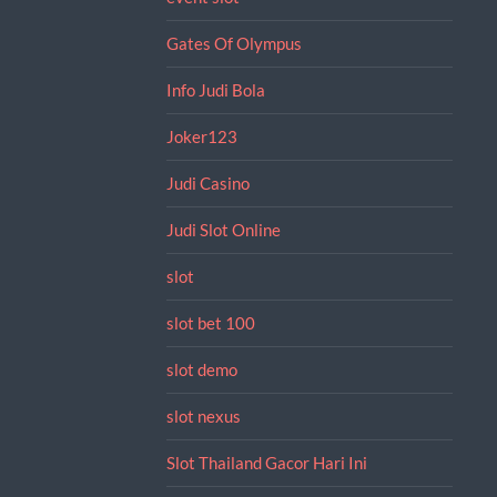
Gates Of Olympus
Info Judi Bola
Joker123
Judi Casino
Judi Slot Online
slot
slot bet 100
slot demo
slot nexus
Slot Thailand Gacor Hari Ini