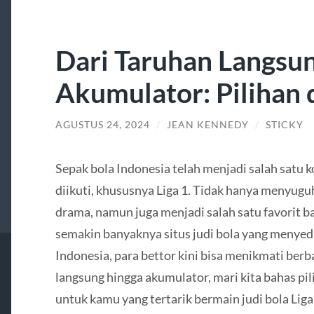
Dari Taruhan Langsu
Akumulator: Pilihan d
AGUSTUS 24, 2024
/
JEAN KENNEDY
/
STICKY
Sepak bola Indonesia telah menjadi salah satu 
diikuti, khususnya Liga 1. Tidak hanya menyug
drama, namun juga menjadi salah satu favorit b
semakin banyaknya situs judi bola yang menyed
Indonesia, para bettor kini bisa menikmati berb
langsung hingga akumulator, mari kita bahas pil
untuk kamu yang tertarik bermain judi bola Liga