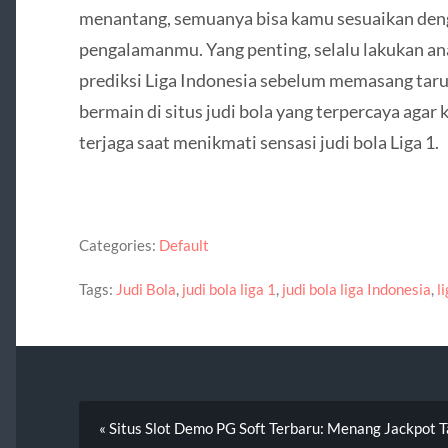
menantang, semuanya bisa kamu sesuaikan deng
pengalamanmu. Yang penting, selalu lakukan a
prediksi Liga Indonesia sebelum memasang taruh
bermain di situs judi bola yang terpercaya ag
terjaga saat menikmati sensasi judi bola Liga 1.
Categories:
Default
Tags:
Judi Bola
,
judi bola liga 1
,
judi bola liga Indonesia
,
l
« Situs Slot Demo PG Soft Terbaru: Menang Jackpot T