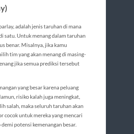
y)
parlay, adalah jenis taruhan di mana
i satu. Untuk menang dalam taruhan
s benar. Misalnya, jika kamu
ilih tim yang akan menang di masing-
nang jika semua prediksi tersebut
angan yang besar karena peluang
amun, risiko kalah juga meningkat,
ilih salah, maka seluruh taruhan akan
or cocok untuk mereka yang mencari
o demi potensi kemenangan besar.