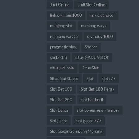
Judi Online
Judi Slot Online
link olympus1000
link slot gacor
mahjong slot
mahjong ways
mahjong ways 2
olympus 1000
pragmatic play
Sbobet
sbobet88
situs GADUNSLOT
situs judi bola
Situs Slot
Situs Slot Gacor
Slot
slot777
Slot Bet 100
Slot Bet 100 Perak
Slot Bet 200
slot bet kecil
Slot Bonus
slot bonus new member
slot gacor
slot gacor 777
Slot Gacor Gampang Menang