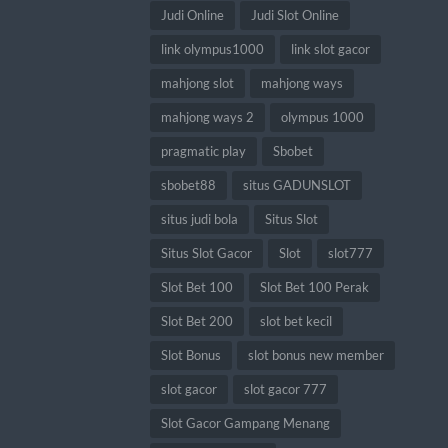
Judi Online
Judi Slot Online
link olympus1000
link slot gacor
mahjong slot
mahjong ways
mahjong ways 2
olympus 1000
pragmatic play
Sbobet
sbobet88
situs GADUNSLOT
situs judi bola
Situs Slot
Situs Slot Gacor
Slot
slot777
Slot Bet 100
Slot Bet 100 Perak
Slot Bet 200
slot bet kecil
Slot Bonus
slot bonus new member
slot gacor
slot gacor 777
Slot Gacor Gampang Menang