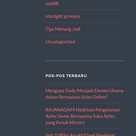
slot88
starlight princess
Tips Menang Judi
Uncategorized
POS-POS TERBARU
Mengapa Dadu Menjadi Elemen Utama
dalam Permainan Sicbo Online?
RAJANAGA99 Hadirkan Pengalaman
Aztec Gems Bernuansa Suku Aztec
yang Penuh Misteri
Slot 10Ribu Atraktif bagi Penikmat