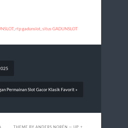
UNSLOT
,
rtp gadunslot
,
situs GADUNSLOT
 2025
an Permainan Slot Gacor Klasik Favorit »
A
THEME BY
ANDERS NORÉN
—
UP ↑