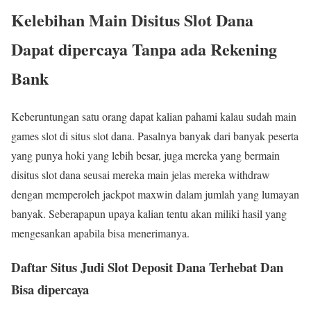
Kelebihan Main Disitus Slot Dana
Dapat dipercaya Tanpa ada Rekening
Bank
Keberuntungan satu orang dapat kalian pahami kalau sudah main
games slot di situs slot dana. Pasalnya banyak dari banyak peserta
yang punya hoki yang lebih besar, juga mereka yang bermain
disitus slot dana seusai mereka main jelas mereka withdraw
dengan memperoleh jackpot maxwin dalam jumlah yang lumayan
banyak. Seberapapun upaya kalian tentu akan miliki hasil yang
mengesankan apabila bisa menerimanya.
Daftar Situs Judi Slot Deposit Dana Terhebat Dan
Bisa dipercaya