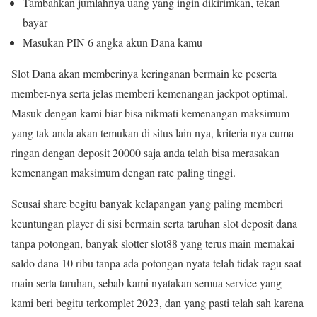
Tambahkan jumlahnya uang yang ingin dikirimkan, tekan
bayar
Masukan PIN 6 angka akun Dana kamu
Slot Dana akan memberinya keringanan bermain ke peserta
member-nya serta jelas memberi kemenangan jackpot optimal.
Masuk dengan kami biar bisa nikmati kemenangan maksimum
yang tak anda akan temukan di situs lain nya, kriteria nya cuma
ringan dengan deposit 20000 saja anda telah bisa merasakan
kemenangan maksimum dengan rate paling tinggi.
Seusai share begitu banyak kelapangan yang paling memberi
keuntungan player di sisi bermain serta taruhan slot deposit dana
tanpa potongan, banyak slotter slot88 yang terus main memakai
saldo dana 10 ribu tanpa ada potongan nyata telah tidak ragu saat
main serta taruhan, sebab kami nyatakan semua service yang
kami beri begitu terkomplet 2023, dan yang pasti telah sah karena