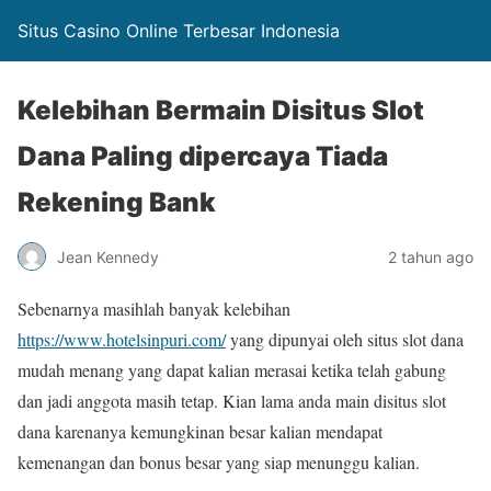
Situs Casino Online Terbesar Indonesia
Kelebihan Bermain Disitus Slot
Dana Paling dipercaya Tiada
Rekening Bank
Jean Kennedy
2 tahun ago
Sebenarnya masihlah banyak kelebihan
https://www.hotelsinpuri.com/
yang dipunyai oleh situs slot dana
mudah menang yang dapat kalian merasai ketika telah gabung
dan jadi anggota masih tetap. Kian lama anda main disitus slot
dana karenanya kemungkinan besar kalian mendapat
kemenangan dan bonus besar yang siap menunggu kalian.