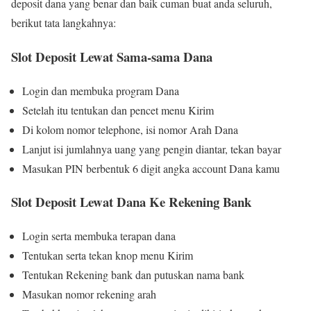
deposit dana yang benar dan baik cuman buat anda seluruh,
berikut tata langkahnya:
Slot Deposit Lewat Sama-sama Dana
Login dan membuka program Dana
Setelah itu tentukan dan pencet menu Kirim
Di kolom nomor telephone, isi nomor Arah Dana
Lanjut isi jumlahnya uang yang pengin diantar, tekan bayar
Masukan PIN berbentuk 6 digit angka account Dana kamu
Slot Deposit Lewat Dana Ke Rekening Bank
Login serta membuka terapan dana
Tentukan serta tekan knop menu Kirim
Tentukan Rekening bank dan putuskan nama bank
Masukan nomor rekening arah