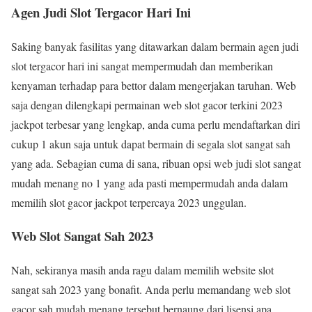
Agen Judi Slot Tergacor Hari Ini
Saking banyak fasilitas yang ditawarkan dalam bermain agen judi
slot tergacor hari ini sangat mempermudah dan memberikan
kenyaman terhadap para bettor dalam mengerjakan taruhan. Web
saja dengan dilengkapi permainan web slot gacor terkini 2023
jackpot terbesar yang lengkap, anda cuma perlu mendaftarkan diri
cukup 1 akun saja untuk dapat bermain di segala slot sangat sah
yang ada. Sebagian cuma di sana, ribuan opsi web judi slot sangat
mudah menang no 1 yang ada pasti mempermudah anda dalam
memilih slot gacor jackpot terpercaya 2023 unggulan.
Web Slot Sangat Sah 2023
Nah, sekiranya masih anda ragu dalam memilih website slot
sangat sah 2023 yang bonafit. Anda perlu memandang web slot
gacor sah mudah menang tersebut bernaung dari lisensi apa,