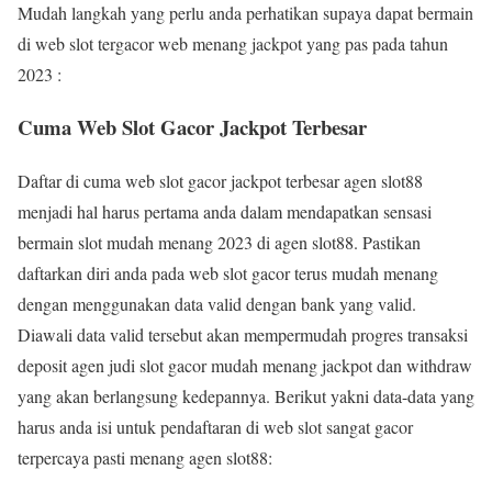
Mudah langkah yang perlu anda perhatikan supaya dapat bermain
di web slot tergacor web menang jackpot yang pas pada tahun
2023 :
Cuma Web Slot Gacor Jackpot Terbesar
Daftar di cuma web slot gacor jackpot terbesar agen slot88
menjadi hal harus pertama anda dalam mendapatkan sensasi
bermain slot mudah menang 2023 di agen slot88. Pastikan
daftarkan diri anda pada web slot gacor terus mudah menang
dengan menggunakan data valid dengan bank yang valid.
Diawali data valid tersebut akan mempermudah progres transaksi
deposit agen judi slot gacor mudah menang jackpot dan withdraw
yang akan berlangsung kedepannya. Berikut yakni data-data yang
harus anda isi untuk pendaftaran di web slot sangat gacor
terpercaya pasti menang agen slot88: