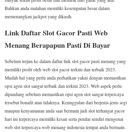
Bahkan anda malahan memiliki kesempatan besar dalam
memenangkan jackpot yang dikasih.
Link Daftar Slot Gacor Pasti Web
Menang Berapapun Pasti Di Bayar
Sebelum terjun ke dalam daftar link slot gacor pasti menang yang
memiliki profit oleh web slot gacor terkini dan terbaik 2023.
Mudah hal yang perlu anda perhatikan yakni dengan memastikan
opsi agen slot sangat terbaik dan terkini 2023. Web aspek perlu
dipandang sebelum memastikan opsi agen slot sangat terpercaya
tersebut bonafit atau tidaknya. Keunggulan dari berjenis-jenis segi
maupun kenyamanan anda saat bermain judi slot terhangat gacor
hari ini terpercaya memiliki kesan serta penilai sendiri mengenai
web slot terpercaya web menang indonesia tempat anda bermain.