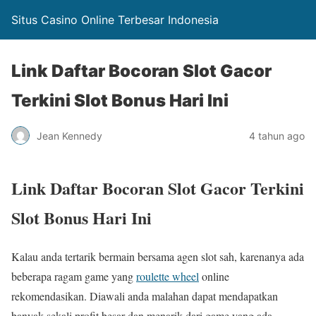
Situs Casino Online Terbesar Indonesia
Link Daftar Bocoran Slot Gacor
Terkini Slot Bonus Hari Ini
Jean Kennedy
4 tahun ago
Link Daftar Bocoran Slot Gacor Terkini
Slot Bonus Hari Ini
Kalau anda tertarik bermain bersama agen slot sah, karenanya ada
beberapa ragam game yang
roulette wheel
online
rekomendasikan. Diawali anda malahan dapat mendapatkan
banyak sekali profit besar dan menarik dari game yang ada.