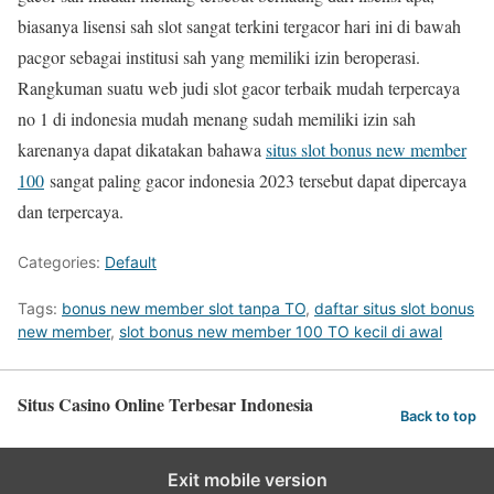
biasanya lisensi sah slot sangat terkini tergacor hari ini di bawah
pacgor sebagai institusi sah yang memiliki izin beroperasi.
Rangkuman suatu web judi slot gacor terbaik mudah terpercaya
no 1 di indonesia mudah menang sudah memiliki izin sah
karenanya dapat dikatakan bahawa
situs slot bonus new member
100
sangat paling gacor indonesia 2023 tersebut dapat dipercaya
dan terpercaya.
Categories:
Default
Tags:
bonus new member slot tanpa TO
,
daftar situs slot bonus
new member
,
slot bonus new member 100 TO kecil di awal
Situs Casino Online Terbesar Indonesia
Back to top
Exit mobile version