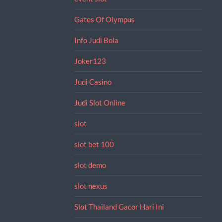
Gates Of Olympus
Info Judi Bola
Joker123
Judi Casino
Judi Slot Online
slot
slot bet 100
slot demo
slot nexus
Slot Thailand Gacor Hari Ini