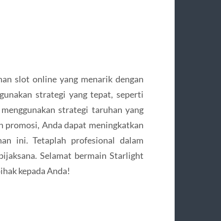
an slot online yang menarik dengan
unakan strategi yang tepat, seperti
 menggunakan strategi taruhan yang
an promosi, Anda dapat meningkatkan
n ini. Tetaplah profesional dalam
ijaksana. Selamat bermain Starlight
pihak kepada Anda!