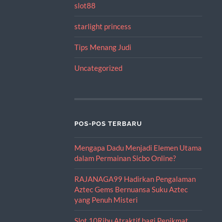
slot88
starlight princess
Tips Menang Judi
Uncategorized
POS-POS TERBARU
Mengapa Dadu Menjadi Elemen Utama
dalam Permainan Sicbo Online?
RAJANAGA99 Hadirkan Pengalaman
Aztec Gems Bernuansa Suku Aztec
yang Penuh Misteri
Slot 10Ribu Atraktif bagi Penikmat