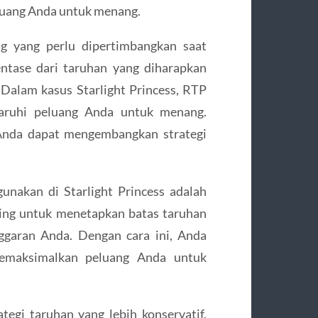
luang Anda untuk menang.
ng yang perlu dipertimbangkan saat
entase dari taruhan yang diharapkan
Dalam kasus Starlight Princess, RTP
aruhi peluang Anda untuk menang.
Anda dapat mengembangkan strategi
unakan di Starlight Princess adalah
ing untuk menetapkan batas taruhan
garan Anda. Dengan cara ini, Anda
emaksimalkan peluang Anda untuk
tegi taruhan yang lebih konservatif.