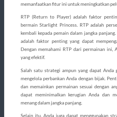
memanfaatkan fitur ini untuk meningkatkan pe
RTP (Return to Player) adalah faktor penti
bermain Starlight Princess. RTP adalah pers
kembali kepada pemain dalam jangka panjang. 
adalah faktor penting yang dapat mempeng
Dengan memahami RTP dari permainan ini, 
yang efektif.
Salah satu strategi ampun yang dapat Anda g
mengelola perbankan Anda dengan bijak. Pent
dan memainkan permainan sesuai dengan ang
dapat meminimalkan kerugian Anda dan m
menang dalam jangka panjang.
Selain itu, Anda juga dapat menggunakan stra