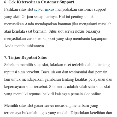
6. Cek Ketersediaan Customer Support
Pastikan situs slot
server nexus
menyediakan customer support
yang aktif 24 jam setiap harinya. Hal ini penting untuk
memastikan Anda mendapatkan bantuan jika mengalami masalah
atau kendala saat bermain. Situs slot server nexus biasanya
menyediakan customer support yang siap membantu kapanpun
Anda membutuhkannya.
7. Tinjau Reputasi Situs
Sebelum memilih situs slot, lakukan riset terlebih dahulu tentang
reputasi situs tersebut. Baca ulasan dan testimonial dari pemain
lain untuk mendapatkan gambaran tentang kualitas pelayanan dan
kepercayaan situs tersebut. Slot nexus adalah salah satu situs slot
yang memiliki reputasi baik di kalangan pemain slot online.
Memilih situs slot gacor server nexus engine terbaru yang
terpercaya bukanlah tugas yang mudah. Diperlukan ketelitian dan