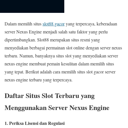
Dalam memilih situs
slot88 gacor
yang terpercaya, keberadaan
server Nexus Engine menjadi salah satu faktor yang perlu
dipertimbangkan. Slot88 merupakan situs resmi yang
menyediakan berbagai permainan slot online dengan server nexus
terbaru. Namun, banyaknya situs slot yang menyediakan server
nexus engine membuat pemain kesulitan dalam memilih situs
yang tepat. Berikut adalah cara memilih situs slot gacor server
nexus engine terbaru yang terpercaya.
Daftar Situs Slot Terbaru yang
Menggunakan Server Nexus Engine
1. Periksa Lisensi dan Regulasi