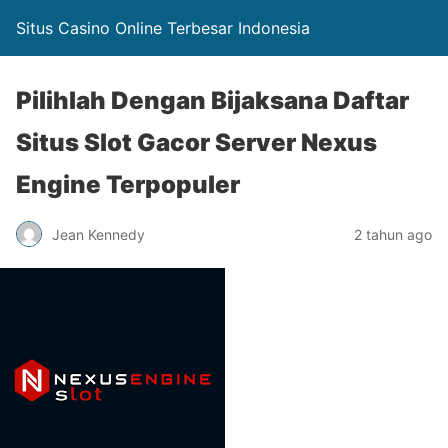
Situs Casino Online Terbesar Indonesia
Pilihlah Dengan Bijaksana Daftar
Situs Slot Gacor Server Nexus
Engine Terpopuler
Jean Kennedy
2 tahun ago