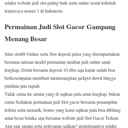
selaku website judi slot paling baik serta online resmi terkini&
terpercaya nomer 1 di Indonesia.
Permainan Judi Slot Gacor Gampang
Menang Besar
Situs slot88 Online serta Slot deposit pulsa yang disempurnakan
bersama ratusan model permainan taruhan judi online amat
lengkap, Disini bersama deposit 10 ribu saja kamu sudah bisa
berkesempatan membuat memenangkan jackpot duwit hingga
puluhan juta rupiah.
Tidak cuma itu sarana yang di sajikan pula amat lengkap, bukan
cuma Sediakan permainan judi Slot gacor bersama penampilan
terkini serta menarik, bonus yang kami sajikan pula bisa dibilang
amat besar belaka saja bersama website judi Slot Gacor Terkini.
Apa saja sarana serta pelayanan sajikan? penjelasannya selaku